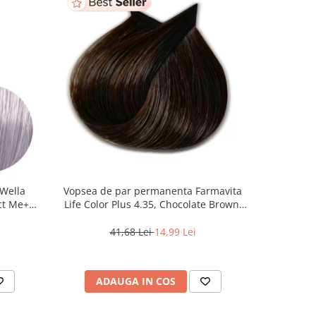
Wella
Vopsea de par permanenta Farmavita
Pudra d
ct Me+
Life Color Plus 4.35, Chocolate Brown,
Blon
 Cenusiu,
100 ml
41,68 Lei
14,99 Lei
2
ADAUGA IN COS
AD