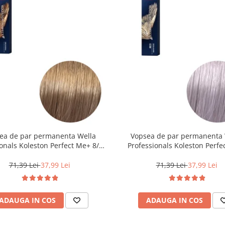
ea de par permanenta Wella
Vopsea de par permanenta 
onals Koleston Perfect Me+ 8/0 ,
Professionals Koleston Perfe
ond Deschis Natural, 60 ml
12/81 , Blond Special Albastrui
60 ml
71,39 Lei
37,99 Lei
71,39 Lei
37,99 Lei
ADAUGA IN COS
ADAUGA IN COS