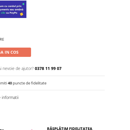
RE
A IN COS
Ai nevoie de ajutor?
0378 11 99 07
imiti
40
puncte de fidelitate
informatii
RĂSPLĂTIM FIDELITATEA