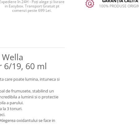
GARANȚIA CALITĂȚ
Expediere în 24H - Poți alege și livrare
in Easybox. Transport Gratuit pt
100% PRODUSE ORIGI
comenzi peste 699 Lei.
 Wella
r 6/19, 60 ml
care poate lumina, intuneca si
al de frumusete, stabilind un
credibila a luminii si o protectie
bila a parului.
 la 3 tonuri.
ci.
legerea oxidantului se face in