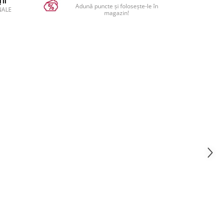
II
Adună puncte și folosește-le în
NALE
magazin!