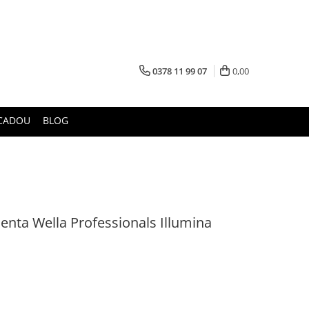
0378 11 99 07
0,00
CADOU
BLOG
nta Wella Professionals Illumina