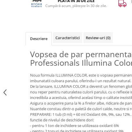
PLATA ÎN 30 DE ZILE
Cumpără acum, plătește în 30 de zile.
Caracteristici
Review-uri
(0)
Descriere
Vopsea de par permanenta
Professionals Illumina Colo
Noua formula ILLUMINA COLOR, este o vopsea permanenta 
imbunatatii culoara parului, oferindu-I un rezultat natural.
De la lansare, ILLUMINA COLOR a devenit un fenomen glob
nou reper pentru naturaletea culorii parului, cu o reflexie in
incredibila a acestuia, oferind acelasi timp o calitate irezisti
Asigura o acoperire pana la % a firelor albe, ridicare de pana
Nuantele constau dintr-o paletă de culori calde, neutre si re
PREPARARE: 1 tub (0 ml) + 60 ml Oxidant 6%, 9%, sau 12%. A
functie de nivelul de deschidere dori:
- pentru 1 ton de inchidere se utilizeaza oxidant 6%
- pentru 2 tonuri de inchidere se utilizeaza oxidant 9%