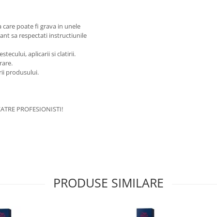
care poate fi grava in unele
nt sa respectati instructiunile
cului, aplicarii si clatirii.
rare.
rii produsului.
ATRE PROFESIONISTI!
PRODUSE SIMILARE