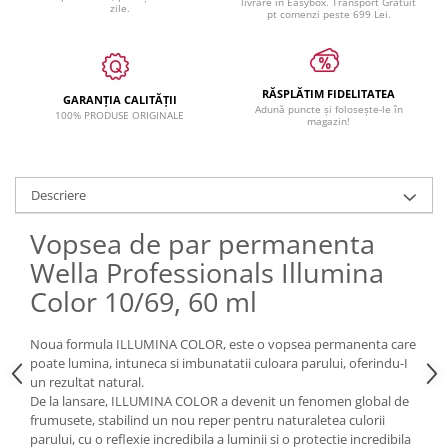
livrare in Easybox. Transport Gratuit
zile.
pt comenzi peste 699 Lei.
RĂSPLĂTIM FIDELITATEA
GARANȚIA CALITĂȚII
Adună puncte și folosește-le în
100% PRODUSE ORIGINALE
magazin!
Descriere
Vopsea de par permanenta
Wella Professionals Illumina
Color 10/69, 60 ml
Noua formula ILLUMINA COLOR, este o vopsea permanenta care
poate lumina, intuneca si imbunatatii culoara parului, oferindu-I
un rezultat natural.
De la lansare, ILLUMINA COLOR a devenit un fenomen global de
frumusete, stabilind un nou reper pentru naturaletea culorii
parului, cu o reflexie incredibila a luminii si o protectie incredibila