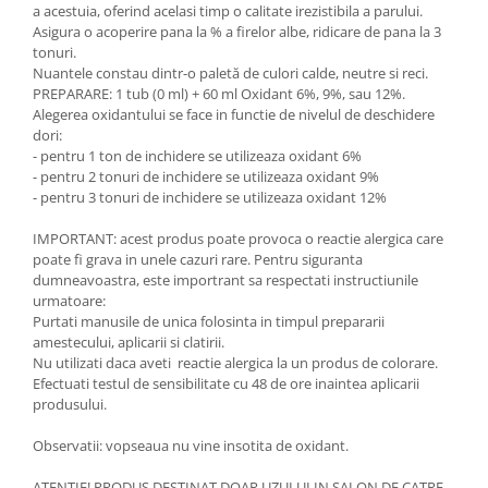
a acestuia, oferind acelasi timp o calitate irezistibila a parului.
Asigura o acoperire pana la % a firelor albe, ridicare de pana la 3
tonuri.
Nuantele constau dintr-o paletă de culori calde, neutre si reci.
PREPARARE: 1 tub (0 ml) + 60 ml Oxidant 6%, 9%, sau 12%.
Alegerea oxidantului se face in functie de nivelul de deschidere
dori:
- pentru 1 ton de inchidere se utilizeaza oxidant 6%
- pentru 2 tonuri de inchidere se utilizeaza oxidant 9%
- pentru 3 tonuri de inchidere se utilizeaza oxidant 12%
IMPORTANT: acest produs poate provoca o reactie alergica care
poate fi grava in unele cazuri rare. Pentru siguranta
dumneavoastra, este importrant sa respectati instructiunile
urmatoare:
Purtati manusile de unica folosinta in timpul prepararii
amestecului, aplicarii si clatirii.
Nu utilizati daca aveti reactie alergica la un produs de colorare.
Efectuati testul de sensibilitate cu 48 de ore inaintea aplicarii
produsului.
Observatii: vopseaua nu vine insotita de oxidant.
ATENTIE! PRODUS DESTINAT DOAR UZULUI IN SALON DE CATRE