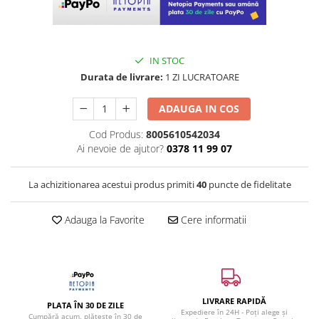
IN STOC
Durata de livrare:
1 ZI LUCRATOARE
ADAUGA IN COS
Cod Produs:
8005610542034
Ai nevoie de ajutor?
0378 11 99 07
La achizitionarea acestui produs primiti
40
puncte de fidelitate
Adauga la Favorite
Cere informatii
LIVRARE RAPIDĂ
PLATA ÎN 30 DE ZILE
Expediere în 24H - Poți alege și
Cumpără acum, plătește în 30 de