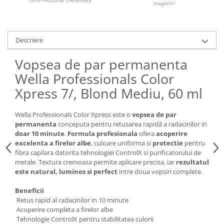
100% PRODUSE ORIGINALE
magazin!
Descriere
Vopsea de par permanenta
Wella Professionals Color
Xpress 7/, Blond Mediu, 60 ml
Wella Professionals Color Xpress este o
vopsea de par
permanenta
conceputa pentru retusarea rapidă a radacinilor in
doar 10 minute
.
Formula profesionala
ofera
acoperire
excelenta a firelor albe
, culoare uniforma si
protectie
pentru
fibra capilara datorita tehnologiei ControlX si purificatorului de
metale. Textura cremoasa permite aplicare precisa, iar
rezultatul
este natural, luminos si perfect
intre doua vopsiri complete.
Beneficii
Retus rapid al radacinilor in 10 minute
Acoperire completa a firelor albe
Tehnologie ControlX pentru stabilitatea culorii