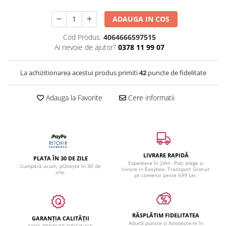
ADAUGA IN COS
Cod Produs:
4064666597515
Ai nevoie de ajutor?
0378 11 99 07
La achizitionarea acestui produs primiti
42
puncte de fidelitate
Adauga la Favorite
Cere informatii
LIVRARE RAPIDĂ
PLATA ÎN 30 DE ZILE
Expediere în 24H - Poți alege și
Cumpără acum, plătește în 30 de
livrare in Easybox. Transport Gratuit
zile.
pt comenzi peste 699 Lei.
RĂSPLĂTIM FIDELITATEA
GARANȚIA CALITĂȚII
Adună puncte și folosește-le în