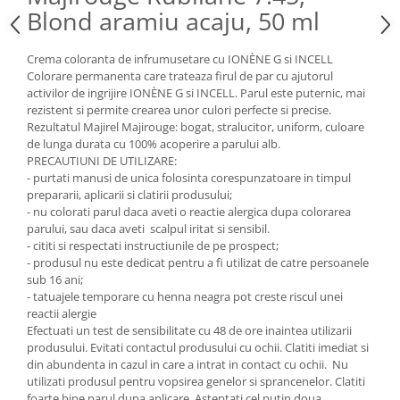
Blond aramiu acaju, 50 ml
Crema coloranta de infrumusetare cu IONÈNE G si INCELL
Colorare permanenta care trateaza firul de par cu ajutorul
activilor de ingrijire IONÈNE G si INCELL. Parul este puternic, mai
rezistent si permite crearea unor culori perfecte si precise.
Rezultatul Majirel Majirouge: bogat, stralucitor, uniform, culoare
de lunga durata cu 100% acoperire a parului alb.
PRECAUTIUNI DE UTILIZARE:
- purtati manusi de unica folosinta corespunzatoare in timpul
prepararii, aplicarii si clatirii produsului;
- nu colorati parul daca aveti o reactie alergica dupa colorarea
parului, sau daca aveti scalpul iritat si sensibil.
- cititi si respectati instructiunile de pe prospect;
- produsul nu este dedicat pentru a fi utilizat de catre persoanele
sub 16 ani;
- tatuajele temporare cu henna neagra pot creste riscul unei
reactii alergie
Efectuati un test de sensibilitate cu 48 de ore inaintea utilizarii
produsului. Evitati contactul produsului cu ochii. Clatiti imediat si
din abundenta in cazul in care a intrat in contact cu ochii. Nu
utilizati produsul pentru vopsirea genelor si sprancenelor. Clatiti
foarte bine parul dupa aplicare. Asteptati cel putin doua