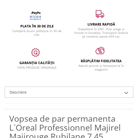
LIVRARE RAPIDĂ
PLATA ÎN 30 DE ZILE
Expediere în 24H - Poți alege și
Cumpără acum, plătește în 30 de
livrare in Easybox. Transport Gratuit
zile.
pt comenzi peste 699 Lei.
RĂSPLĂTIM FIDELITATEA
GARANȚIA CALITĂȚII
Adună puncte și folosește-le în
100% PRODUSE ORIGINALE
magazin!
Descriere
Vopsea de par permanenta
L`Oreal Professionnel Majirel
Majirouge Rubilane 7.45,