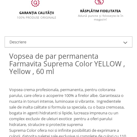
RĂSPLĂTIM FIDELITATEA
GARANȚIA CALITĂȚII
Adună puncte și folosește-le în
100% PRODUSE ORIGINALE
magazin!
Descriere
Vopsea de par permanenta
Farmavita Suprema Color YELLOW ,
Yellow , 60 ml
Vopsea crema profesionala, permanenta, pentru colorarea
parului, care ofera o acoperire 100% a firelor albe. Garanteaza o
nuanta in tonuri intense, luminoase si vibrante. Ingredientele
sale de inalta calitate si formula sa speciala, cu o baza cremoasa,
bogata in agenti hidratanti si lipide, lucreaza impreuna cu un
complex exclusiv de uleiuri exotice pentru a oferi parului
hidratare, stralucire si protectie suprema
Suprema Color ofera noi si infinite posibilitati de exprimare a
culorii, datorita paletei sale exclusive si complete de culori cu 110