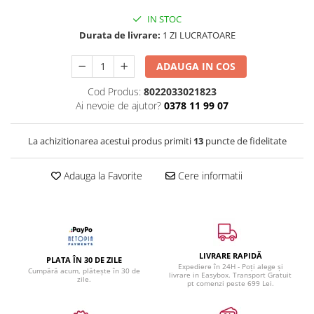
IN STOC
Durata de livrare:
1 ZI LUCRATOARE
ADAUGA IN COS
Cod Produs:
8022033021823
Ai nevoie de ajutor?
0378 11 99 07
La achizitionarea acestui produs primiti
13
puncte de fidelitate
Adauga la Favorite
Cere informatii
LIVRARE RAPIDĂ
PLATA ÎN 30 DE ZILE
Expediere în 24H - Poți alege și
Cumpără acum, plătește în 30 de
livrare in Easybox. Transport Gratuit
zile.
pt comenzi peste 699 Lei.