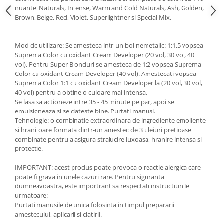
nuante: Naturals, Intense, Warm and Cold Naturals, Ash, Golden,
Brown, Beige, Red, Violet, Superlightner si Special Mix.
Mod de utilizare: Se amesteca intr-un bol nemetalic: 1:1,5 vopsea
Suprema Color cu oxidant Cream Developer (20 vol, 30 vol, 40
vol). Pentru Super Blonduri se amesteca de 1:2 vopsea Suprema
Color cu oxidant Cream Developer (40 vol). Amestecati vopsea
Suprema Color 1:1 cu oxidant Cream Developer la (20 vol, 30 vol,
40 vol) pentru a obtine o culoare mai intensa.
Se lasa sa actioneze intre 35 - 45 minute pe par, apoi se
emulsioneaza si se clateste bine. Purtati manusi.
Tehnologie: o combinatie extraordinara de ingrediente emoliente
si hranitoare formata dintr-un amestec de 3 uleiuri pretioase
combinate pentru a asigura stralucire luxoasa, hranire intensa si
protectie.
IMPORTANT: acest produs poate provoca o reactie alergica care
poate fi grava in unele cazuri rare. Pentru siguranta
dumneavoastra, este importrant sa respectati instructiunile
urmatoare:
Purtati manusile de unica folosinta in timpul prepararii
amestecului, aplicarii si clatirii.