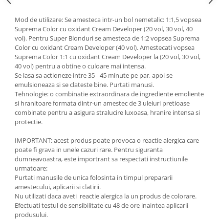
Mod de utilizare: Se amesteca intr-un bol nemetalic: 1:1,5 vopsea
Suprema Color cu oxidant Cream Developer (20 vol, 30 vol, 40
vol). Pentru Super Blonduri se amesteca de 1:2 vopsea Suprema
Color cu oxidant Cream Developer (40 vol). Amestecati vopsea
Suprema Color 1:1 cu oxidant Cream Developer la (20 vol, 30 vol,
40 vol) pentru a obtine o culoare mai intensa.
Se lasa sa actioneze intre 35 - 45 minute pe par, apoi se
emulsioneaza si se clateste bine. Purtati manusi.
Tehnologie: o combinatie extraordinara de ingrediente emoliente
si hranitoare formata dintr-un amestec de 3 uleiuri pretioase
combinate pentru a asigura stralucire luxoasa, hranire intensa si
protectie.
IMPORTANT: acest produs poate provoca o reactie alergica care
poate fi grava in unele cazuri rare. Pentru siguranta
dumneavoastra, este importrant sa respectati instructiunile
urmatoare:
Purtati manusile de unica folosinta in timpul prepararii
amestecului, aplicarii si clatirii.
Nu utilizati daca aveti reactie alergica la un produs de colorare.
Efectuati testul de sensibilitate cu 48 de ore inaintea aplicarii
produsului.