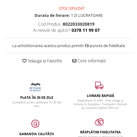
STOC EPUIZAT
Durata de livrare:
1 ZI LUCRATOARE
Cod Produs:
8022033020819
Ai nevoie de ajutor?
0378 11 99 07
La achizitionarea acestui produs primiti
13
puncte de fidelitate
Adauga la Favorite
Cere informatii
LIVRARE RAPIDĂ
PLATA ÎN 30 DE ZILE
Expediere în 24H - Poți alege și
Cumpără acum, plătește în 30 de
livrare in Easybox. Transport Gratuit
zile.
pt comenzi peste 699 Lei.
RĂSPLĂTIM FIDELITATEA
GARANȚIA CALITĂȚII
Adună puncte și folosește-le în