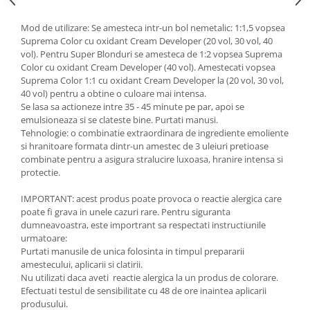
Mod de utilizare: Se amesteca intr-un bol nemetalic: 1:1,5 vopsea
Suprema Color cu oxidant Cream Developer (20 vol, 30 vol, 40
vol). Pentru Super Blonduri se amesteca de 1:2 vopsea Suprema
Color cu oxidant Cream Developer (40 vol). Amestecati vopsea
Suprema Color 1:1 cu oxidant Cream Developer la (20 vol, 30 vol,
40 vol) pentru a obtine o culoare mai intensa.
Se lasa sa actioneze intre 35 - 45 minute pe par, apoi se
emulsioneaza si se clateste bine. Purtati manusi.
Tehnologie: o combinatie extraordinara de ingrediente emoliente
si hranitoare formata dintr-un amestec de 3 uleiuri pretioase
combinate pentru a asigura stralucire luxoasa, hranire intensa si
protectie.
IMPORTANT: acest produs poate provoca o reactie alergica care
poate fi grava in unele cazuri rare. Pentru siguranta
dumneavoastra, este importrant sa respectati instructiunile
urmatoare:
Purtati manusile de unica folosinta in timpul prepararii
amestecului, aplicarii si clatirii.
Nu utilizati daca aveti reactie alergica la un produs de colorare.
Efectuati testul de sensibilitate cu 48 de ore inaintea aplicarii
produsului.