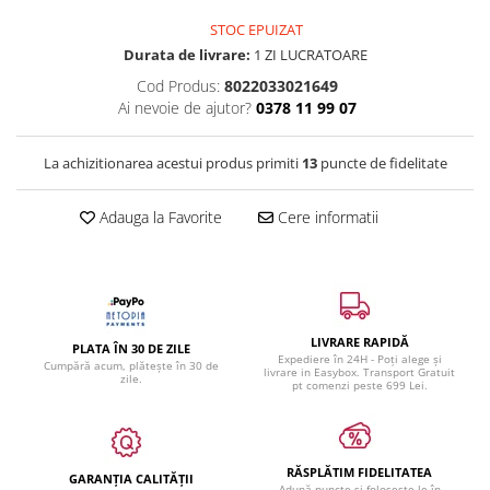
STOC EPUIZAT
Durata de livrare:
1 ZI LUCRATOARE
Cod Produs:
8022033021649
Ai nevoie de ajutor?
0378 11 99 07
La achizitionarea acestui produs primiti
13
puncte de fidelitate
Adauga la Favorite
Cere informatii
LIVRARE RAPIDĂ
PLATA ÎN 30 DE ZILE
Expediere în 24H - Poți alege și
Cumpără acum, plătește în 30 de
livrare in Easybox. Transport Gratuit
zile.
pt comenzi peste 699 Lei.
RĂSPLĂTIM FIDELITATEA
GARANȚIA CALITĂȚII
Adună puncte și folosește-le în