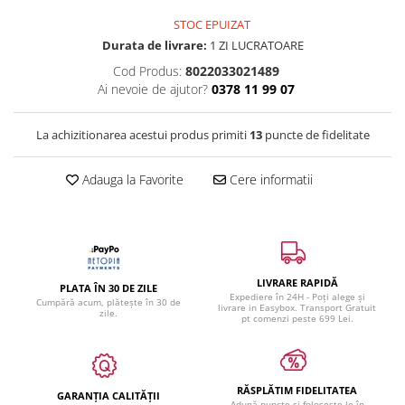
STOC EPUIZAT
Durata de livrare:
1 ZI LUCRATOARE
Cod Produs:
8022033021489
Ai nevoie de ajutor?
0378 11 99 07
La achizitionarea acestui produs primiti
13
puncte de fidelitate
Adauga la Favorite
Cere informatii
LIVRARE RAPIDĂ
PLATA ÎN 30 DE ZILE
Expediere în 24H - Poți alege și
Cumpără acum, plătește în 30 de
livrare in Easybox. Transport Gratuit
zile.
pt comenzi peste 699 Lei.
RĂSPLĂTIM FIDELITATEA
GARANȚIA CALITĂȚII
Adună puncte și folosește-le în