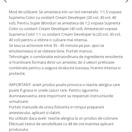
Mod de utilizare: Se amesteca intr-un bol nemetalic: 1:1,5 vopsea
Suprema Color cu oxidant Cream Developer (20 vol, 30 vol, 40
vol). Pentru Super Blonduri se amesteca de 1:2 vopsea Suprema
Color cu oxidant Cream Developer (40 vol). Amestecati vopsea
Suprema Color 1:1 cu oxidant Cream Developer la (20 vol, 30 vol,
40 vol) pentru a obtine o culoare mai intensa.
Se lasa sa actioneze intre 35 - 45 minute pe par, apoi se
emulsioneaza si se clateste bine. Purtati manusi.
Tehnologie: o combinatie extraordinara de ingrediente emoliente
si hranitoare formata dintr-un amestec de 3 uleiuri pretioase
combinate pentru a asigura stralucire luxoasa, hranire intensa si
protectie.
IMPORTANT: acest produs poate provoca o reactie alergica care
poate fi grava in unele cazuri rare. Pentru siguranta
dumneavoastra, este importrant sa respectati instructiunile
urmatoare:
Purtati manusile de unica folosinta in timpul prepararii
amestecului, aplicarii si clatirii.
Nu utilizati daca aveti reactie alergica la un produs de colorare.
Efectuati testul de sensibilitate cu 48 de ore inaintea aplicarii
produsului.