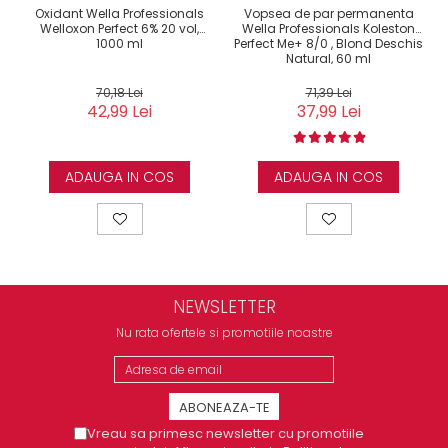
Oxidant Wella Professionals
Vopsea de par permanenta
Welloxon Perfect 6% 20 vol,
Wella Professionals Koleston
1000 ml
Perfect Me+ 8/0 , Blond Deschis
Natural, 60 ml
70,18 Lei
71,39 Lei
42,99 Lei
37,99 Lei
ADAUGA IN COS
ADAUGA IN COS
NEWSLETTER
Nu rata ofertele si promotiile noastre
Vreau sa primesc newsletter cu promotiile