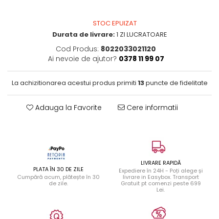
STOC EPUIZAT
Durata de livrare:
1 ZI LUCRATOARE
Cod Produs:
8022033021120
Ai nevoie de ajutor?
0378 11 99 07
La achizitionarea acestui produs primiti
13
puncte de fidelitate
Adauga la Favorite
Cere informatii
LIVRARE RAPIDĂ
PLATA ÎN 30 DE ZILE
Expediere în 24H - Poți alege și
Cumpără acum, plătește în 30
livrare in Easybox. Transport
de zile.
Gratuit pt comenzi peste 699
Lei.