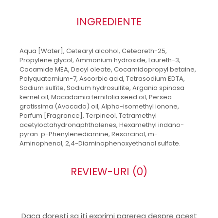
INGREDIENTE
Aqua [Water], Cetearyl alcohol, Ceteareth-25,
Propylene glycol, Ammonium hydroxide, Laureth-3,
Cocamide MEA, Decyl oleate, Cocamidopropyl betaine,
Polyquaternium-7, Ascorbic acid, Tetrasodium EDTA,
Sodium sulfite, Sodium hydrosulfite, Argania spinosa
kernel oil, Macadamia ternifolia seed oil, Persea
gratissima (Avocado) oil, Alpha-isomethyl ionone,
Parfum [Fragrance], Terpineol, Tetramethyl
acetyloctahydronaphthalenes, Hexamethyl indano-
pyran. p-Phenylenediamine, Resorcinol, m-
Aminophenol, 2,4-Diaminophenoxyethanol sulfate.
REVIEW-URI
(0)
Daca doresti sa iti exprimi parerea despre acest