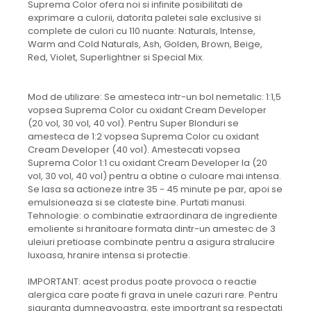
Suprema Color ofera noi si infinite posibilitati de
exprimare a culorii, datorita paletei sale exclusive si
complete de culori cu 110 nuante: Naturals, Intense,
Warm and Cold Naturals, Ash, Golden, Brown, Beige,
Red, Violet, Superlightner si Special Mix.
Mod de utilizare: Se amesteca intr-un bol nemetalic: 1:1,5
vopsea Suprema Color cu oxidant Cream Developer
(20 vol, 30 vol, 40 vol). Pentru Super Blonduri se
amesteca de 1:2 vopsea Suprema Color cu oxidant
Cream Developer (40 vol). Amestecati vopsea
Suprema Color 1:1 cu oxidant Cream Developer la (20
vol, 30 vol, 40 vol) pentru a obtine o culoare mai intensa.
Se lasa sa actioneze intre 35 - 45 minute pe par, apoi se
emulsioneaza si se clateste bine. Purtati manusi.
Tehnologie: o combinatie extraordinara de ingrediente
emoliente si hranitoare formata dintr-un amestec de 3
uleiuri pretioase combinate pentru a asigura stralucire
luxoasa, hranire intensa si protectie.
IMPORTANT: acest produs poate provoca o reactie
alergica care poate fi grava in unele cazuri rare. Pentru
siguranta dumneavoastra, este importrant sa respectati