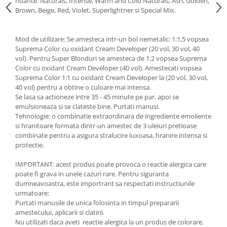
nuante: Naturals, Intense, Warm and Cold Naturals, Ash, Golden,
Brown, Beige, Red, Violet, Superlightner si Special Mix.
Mod de utilizare: Se amesteca intr-un bol nemetalic: 1:1,5 vopsea
Suprema Color cu oxidant Cream Developer (20 vol, 30 vol, 40
vol). Pentru Super Blonduri se amesteca de 1:2 vopsea Suprema
Color cu oxidant Cream Developer (40 vol). Amestecati vopsea
Suprema Color 1:1 cu oxidant Cream Developer la (20 vol, 30 vol,
40 vol) pentru a obtine o culoare mai intensa.
Se lasa sa actioneze intre 35 - 45 minute pe par, apoi se
emulsioneaza si se clateste bine. Purtati manusi.
Tehnologie: o combinatie extraordinara de ingrediente emoliente
si hranitoare formata dintr-un amestec de 3 uleiuri pretioase
combinate pentru a asigura stralucire luxoasa, hranire intensa si
protectie.
IMPORTANT: acest produs poate provoca o reactie alergica care
poate fi grava in unele cazuri rare. Pentru siguranta
dumneavoastra, este importrant sa respectati instructiunile
urmatoare:
Purtati manusile de unica folosinta in timpul prepararii
amestecului, aplicarii si clatirii.
Nu utilizati daca aveti reactie alergica la un produs de colorare.