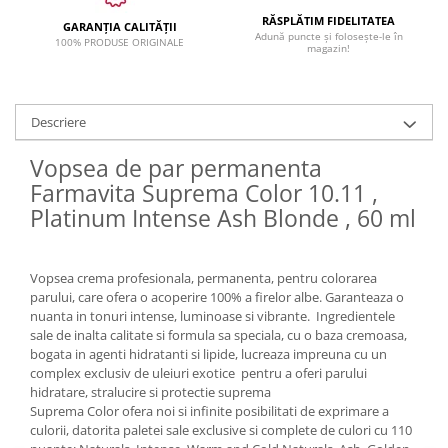
RĂSPLĂTIM FIDELITATEA
GARANȚIA CALITĂȚII
Adună puncte și folosește-le în
100% PRODUSE ORIGINALE
magazin!
Descriere
Vopsea de par permanenta
Farmavita Suprema Color 10.11 ,
Platinum Intense Ash Blonde , 60 ml
Vopsea crema profesionala, permanenta, pentru colorarea
parului, care ofera o acoperire 100% a firelor albe. Garanteaza o
nuanta in tonuri intense, luminoase si vibrante. Ingredientele
sale de inalta calitate si formula sa speciala, cu o baza cremoasa,
bogata in agenti hidratanti si lipide, lucreaza impreuna cu un
complex exclusiv de uleiuri exotice pentru a oferi parului
hidratare, stralucire si protectie suprema
Suprema Color ofera noi si infinite posibilitati de exprimare a
culorii, datorita paletei sale exclusive si complete de culori cu 110