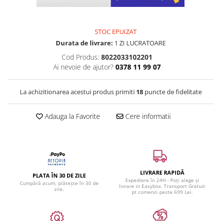
STOC EPUIZAT
Durata de livrare:
1 ZI LUCRATOARE
Cod Produs:
8022033102201
Ai nevoie de ajutor?
0378 11 99 07
La achizitionarea acestui produs primiti
18
puncte de fidelitate
Adauga la Favorite
Cere informatii
LIVRARE RAPIDĂ
PLATA ÎN 30 DE ZILE
Expediere în 24H - Poți alege și
Cumpără acum, plătește în 30 de
livrare in Easybox. Transport Gratuit
zile.
pt comenzi peste 699 Lei.