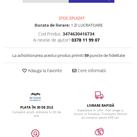
STOC EPUIZAT
Durata de livrare:
1 ZI LUCRATOARE
Cod Produs:
3474630416734
Ai nevoie de ajutor?
0378 11 99 07
La achizitionarea acestui produs primiti
59
puncte de fidelitate
Adauga la Favorite
Cere informatii
LIVRARE RAPIDĂ
PLATA ÎN 30 DE ZILE
Expediere în 24H - Poți alege și
Cumpără acum, plătește în 30 de
livrare in Easybox. Transport Gratuit
zile.
pt comenzi peste 699 Lei.