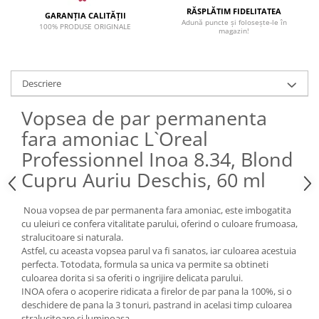
RĂSPLĂTIM FIDELITATEA
GARANȚIA CALITĂȚII
Adună puncte și folosește-le în
100% PRODUSE ORIGINALE
magazin!
Descriere
Vopsea de par permanenta
fara amoniac L`Oreal
Professionnel Inoa 8.34, Blond
Cupru Auriu Deschis, 60 ml
Noua vopsea de par permanenta fara amoniac, este imbogatita
cu uleiuri ce confera vitalitate parului, oferind o culoare frumoasa,
stralucitoare si naturala.
Astfel, cu aceasta vopsea parul va fi sanatos, iar culoarea acestuia
perfecta. Totodata, formula sa unica va permite sa obtineti
culoarea dorita si sa oferiti o ingrijire delicata parului.
INOA ofera o acoperire ridicata a firelor de par pana la 100%, si o
deschidere de pana la 3 tonuri, pastrand in acelasi timp culoarea
stralucitoare si luminoasa.