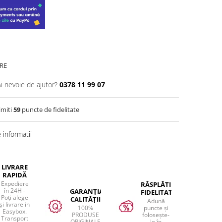
RE
Ai nevoie de ajutor?
0378 11 99 07
imiti
59
puncte de fidelitate
informatii
LIVRARE
RAPIDĂ
Expediere
RĂSPLĂTIM
în 24H -
GARANȚIA
FIDELITATEA
Poți alege
CALITĂȚII
Adună
și livrare in
100%
puncte și
Easybox.
PRODUSE
folosește-
Transport
ORIGINALE
le în