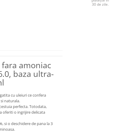
plătește în
30 de zile.
 fara amoniac
.0, baza ultra-
ml
ita cu uleiuri ce confera
 si naturala.
acestuia perfecta. Totodata,
oferiti o ingrijire delicata
%, si o deschidere de pana la 3
luminoasa.