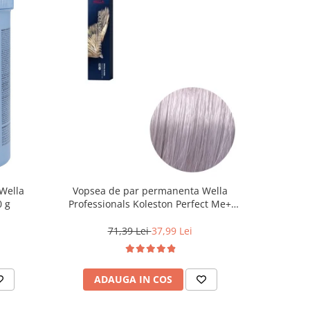
Wella
Vopsea de par permanenta Wella
Vopsea d
0 g
Professionals Koleston Perfect Me+
Life Colo
12/81 , Blond Special Albastrui Cenusiu,
60 ml
71,39 Lei
37,99 Lei
ADAUGA IN COS
AD