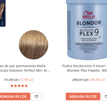
ea de par permanenta Wella
Pudra decoloranta 9 tonuri 
onals Koleston Perfect Me+ 8/0 ,
Blondor Plex Powder, 80
ond Deschis Natural, 60 ml
71,39 Lei
37,99 Lei
296,91 Lei
189,99 Lei
ADAUGA IN COS
ADAUGA IN COS