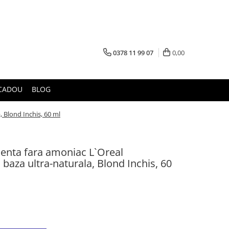
0378 11 99 07
0,00
CADOU
BLOG
 Blond Inchis, 60 ml
enta fara amoniac L`Oreal
 baza ultra-naturala, Blond Inchis, 60