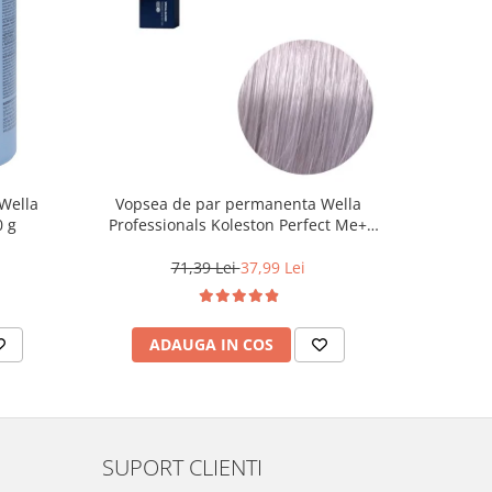
Wella
Vopsea de par permanenta Wella
Vopsea d
0 g
Professionals Koleston Perfect Me+
Life Colo
12/81 , Blond Special Albastrui Cenusiu,
60 ml
71,39 Lei
37,99 Lei
ADAUGA IN COS
AD
SUPORT CLIENTI