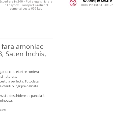
GARANȚIA CALITĂȚ
Expediere în 24H - Poți alege și livrare
in Easybox. Transport Gratuit pt
100% PRODUSE ORIGI
comenzi peste 699 Lei.
 fara amoniac
, Saten Inchis,
ita cu uleiuri ce confera
 si naturala.
acestuia perfecta. Totodata,
oferiti o ingrijire delicata
%, si o deschidere de pana la 3
luminoasa.
ural.