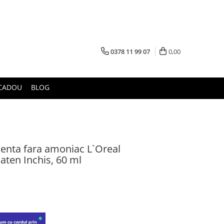
0378 11 99 07
0,00
CADOU
BLOG
enta fara amoniac L`Oreal
aten Inchis, 60 ml