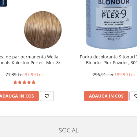
ea de par permanenta Wella
Pudra decoloranta 9 tonuri 
onals Koleston Perfect Me+ 8/0 ,
Blondor Plex Powder, 80
ond Deschis Natural, 60 ml
71,39 Lei
37,99 Lei
296,91 Lei
189,99 Lei
ADAUGA IN COS
ADAUGA IN COS
SOCIAL