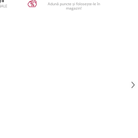
II
Adună puncte și folosește-le în
NALE
magazin!