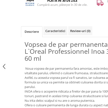
PLATA ÎN 30 DE ZILE
Cumpără acum, plătește în 30 de zile.
Caracteristici
Review-uri
(0)
Descriere
Vopsea de par permanenta
L`Oreal Professionnel Inoa 3
60 ml
Noua vopsea de par permanenta fara amoniac, este imbogat
vitalitate parului, oferind o culoare frumoasa, stralucitoare
Astfel, cu aceasta vopsea parul va fi sanatos, iar culoarea 
formula sa unica va permite sa obtineti culoarea dorita si sa 
parului.
INOA ofera o acoperire ridicata a firelor de par pana la 100
tonuri, pastrand in acelasi timp culoarea stralucitoare si 
Nu irita deloc scalpul si nu are o aroma puternica.
Ofera o culoare permanenta de lunga durata cu aspect nat