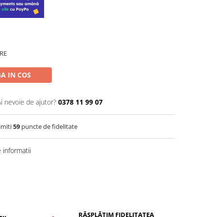
RE
A IN COS
Ai nevoie de ajutor?
0378 11 99 07
imiti
59
puncte de fidelitate
informatii
RĂSPLĂTIM FIDELITATEA