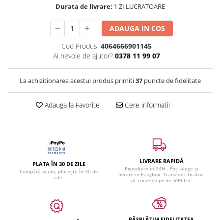
Durata de livrare:
1 ZI LUCRATOARE
ADAUGA IN COS
Cod Produs:
4064666901145
Ai nevoie de ajutor?
0378 11 99 07
La achizitionarea acestui produs primiti
37
puncte de fidelitate
Adauga la Favorite
Cere informatii
LIVRARE RAPIDĂ
PLATA ÎN 30 DE ZILE
Expediere în 24H - Poți alege și
Cumpără acum, plătește în 30 de
livrare in Easybox. Transport Gratuit
zile.
pt comenzi peste 699 Lei.
RĂSPLĂTIM FIDELITATEA