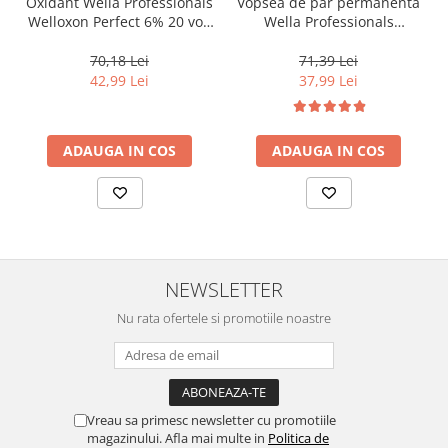
Oxidant Wella Professionals
Vopsea de par permanenta
Welloxon Perfect 6% 20 vol,
Wella Professionals
1000 ml
Koleston Perfect Me+ 8/0 ,
Blond Deschis Natural, 60
70,18 Lei
71,39 Lei
ml
42,99 Lei
37,99 Lei
ADAUGA IN COS
ADAUGA IN COS
NEWSLETTER
Nu rata ofertele si promotiile noastre
Vreau sa primesc newsletter cu promotiile
magazinului. Afla mai multe in
Politica de