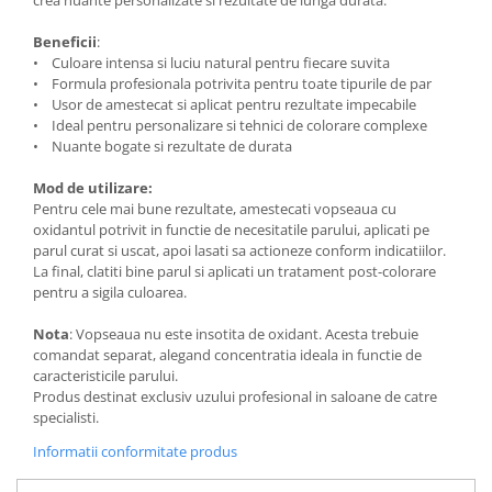
crea nuante personalizate si rezultate de lunga durata.
Beneficii
:
• Culoare intensa si luciu natural pentru fiecare suvita
• Formula profesionala potrivita pentru toate tipurile de par
• Usor de amestecat si aplicat pentru rezultate impecabile
• Ideal pentru personalizare si tehnici de colorare complexe
• Nuante bogate si rezultate de durata
Mod de utilizare:
Pentru cele mai bune rezultate, amestecati vopseaua cu
oxidantul potrivit in functie de necesitatile parului, aplicati pe
parul curat si uscat, apoi lasati sa actioneze conform indicatiilor.
La final, clatiti bine parul si aplicati un tratament post-colorare
pentru a sigila culoarea.
Nota
: Vopseaua nu este insotita de oxidant. Acesta trebuie
comandat separat, alegand concentratia ideala in functie de
caracteristicile parului.
Produs destinat exclusiv uzului profesional in saloane de catre
specialisti.
Informatii conformitate produs