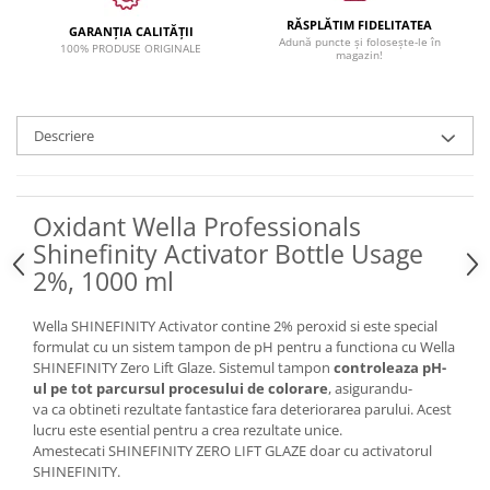
RĂSPLĂTIM FIDELITATEA
GARANȚIA CALITĂȚII
Adună puncte și folosește-le în
100% PRODUSE ORIGINALE
magazin!
Descriere
Oxidant Wella Professionals
Shinefinity Activator Bottle Usage
2%, 1000 ml
Wella SHINEFINITY Activator contine 2% peroxid si este special
formulat cu un sistem tampon de pH pentru a functiona cu Wella
SHINEFINITY Zero Lift Glaze. Sistemul tampon
controleaza pH-
ul pe tot parcursul procesului de colorare
, asigurandu-
va ca obtineti rezultate fantastice fara deteriorarea parului. Acest
lucru este esential pentru a crea rezultate unice.
Amestecati SHINEFINITY ZERO LIFT GLAZE doar cu activatorul
SHINEFINITY.