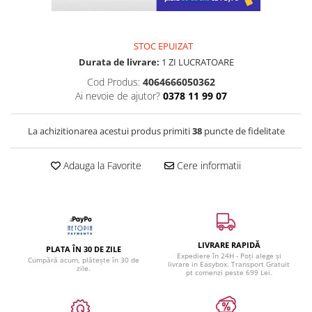
STOC EPUIZAT
Durata de livrare:
1 ZI LUCRATOARE
Cod Produs:
4064666050362
Ai nevoie de ajutor?
0378 11 99 07
La achizitionarea acestui produs primiti
38
puncte de fidelitate
Adauga la Favorite
Cere informatii
LIVRARE RAPIDĂ
PLATA ÎN 30 DE ZILE
Expediere în 24H - Poți alege și
Cumpără acum, plătește în 30 de
livrare in Easybox. Transport Gratuit
zile.
pt comenzi peste 699 Lei.