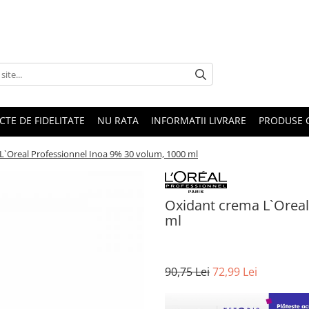
CTE DE FIDELITATE
NU RATA
INFORMATII LIVRARE
PRODUSE 
L`Oreal Professionnel Inoa 9% 30 volum, 1000 ml
Oxidant crema L`Oreal
ml
90,75 Lei
72,99 Lei