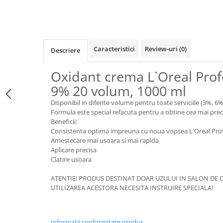
Caracteristici
Review-uri
(0)
Descriere
Oxidant crema L`Oreal Prof
9% 20 volum, 1000 ml
Disponibil in diferite volume pentru toate serviciile (3%, 6%
Formula este special refacuta pentru a obtine cea mai prec
Beneficii:
Consistenta optima impreuna cu noua vopsea L'Oreal Prof
Amestecare mai usoara si mai rapida
Aplicare precisa
Clatire usoara
ATENTIE! PRODUS DESTINAT DOAR UZULUI IN SALON DE C
UTILIZAREA ACESTORA NECESITA INSTRUIRE SPECIALA!
Informatii conformitate produs