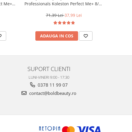
ct Me+
Professionals Koleston Perfect Me+ 8/0 ,
Life Colo
 Cenusiu,
Blond Deschis Natural, 60 ml
71,39 Lei
37,99 Lei
ADAUGA IN COS
AD
SUPORT CLIENTI
LUNI-VINERI 9:00 - 17:30
0378 11 99 07
contact@boldbeauty.ro