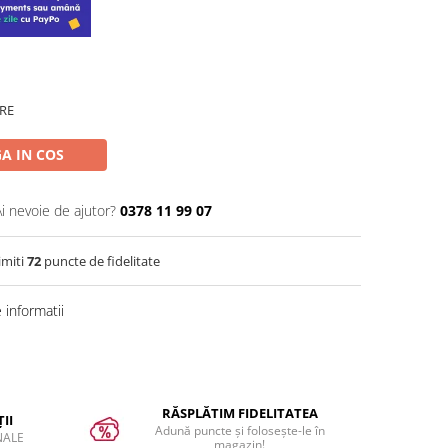
RE
A IN COS
Ai nevoie de ajutor?
0378 11 99 07
imiti
72
puncte de fidelitate
informatii
RĂSPLĂTIM FIDELITATEA
II
Adună puncte și folosește-le în
NALE
magazin!