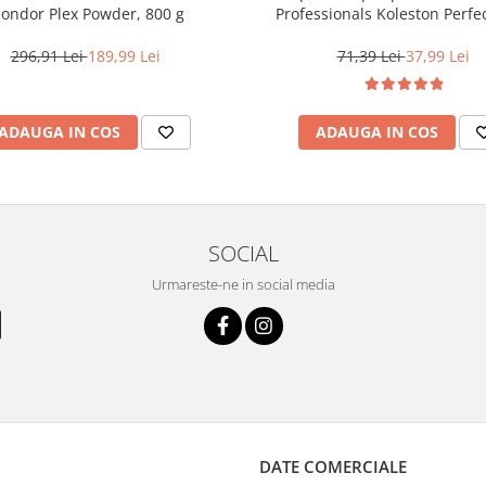
londor Plex Powder, 800 g
Professionals Koleston Perfe
12/81 , Blond Special Albastrui
60 ml
296,91 Lei
189,99 Lei
71,39 Lei
37,99 Lei
ADAUGA IN COS
ADAUGA IN COS
SOCIAL
Urmareste-ne in social media
DATE COMERCIALE