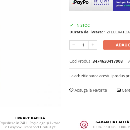
IN STOC
Durata de livrare:
1 ZI LUCRATOA
ADAUG
Cod Produs:
3474630417908
La achizitionarea acestui produs pr
Adauga la Favorite
Cere 
LIVRARE RAPIDĂ
GARANȚIA CALITĂȚ
Expediere în 24H - Poți alege și livrare
in Easybox. Transport Gratuit pt
100% PRODUSE ORIGI