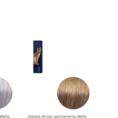
Wella
Vopsea de par permanenta Wella
Vopsea d