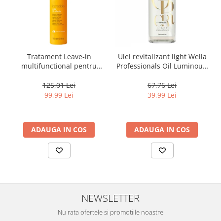
Tratament Leave‑in
Ulei revitalizant light Wella
multifunctional pentru
Professionals Oil Luminous,
toate tipurile de par, cu 12
30 ml
beneficii Milk Shake Leave-
125,01 Lei
67,76 Lei
in Incredible Milk, 150 ml
99,99 Lei
39,99 Lei
ADAUGA IN COS
ADAUGA IN COS
NEWSLETTER
Nu rata ofertele si promotiile noastre