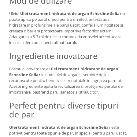
Mod de utilizare
Uleiul
Ulei tratament hidratant de argan Echosline Seliar
se
poate aplica pe parul umed pentru un efect anti-static si
hidratare in profunzime. Pe parul uscat, confera luminozitate si
creeaza o bariera protectoare impotriva factorilor externi.
Adaugarea a 5-7 ml de ulei in compozitia vopselei accentueaza
luciul si ofera un aspect rafinat parului.
Ingrediente inovatoare
Formula inovatoare a
Ulei tratament hidratant de argan
Echosline Seliar
include ulei de argan si seminte de in,
recunoscute pentru beneficiile lor notabile in ingrijirea parului.
Aceste ingrediente ajuta la revitalizarea si protejarea parului de
imbatranire, pastrand parul sanatos si stralucitor.
Perfect pentru diverse tipuri
de par
Ulei tratament hidratant de argan Echosline Seliar
este
potrivit pentru toate tipurile de par, in special pentru parul uscat.