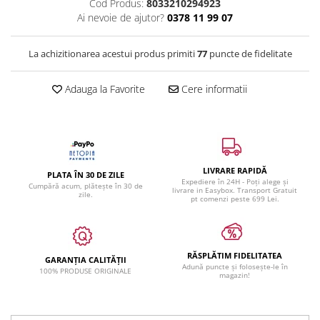
Cod Produs:
8033210294923
Ai nevoie de ajutor?
0378 11 99 07
La achizitionarea acestui produs primiti
77
puncte de fidelitate
Adauga la Favorite
Cere informatii
LIVRARE RAPIDĂ
PLATA ÎN 30 DE ZILE
Expediere în 24H - Poți alege și
Cumpără acum, plătește în 30 de
livrare in Easybox. Transport Gratuit
zile.
pt comenzi peste 699 Lei.
RĂSPLĂTIM FIDELITATEA
GARANȚIA CALITĂȚII
Adună puncte și folosește-le în
100% PRODUSE ORIGINALE
magazin!