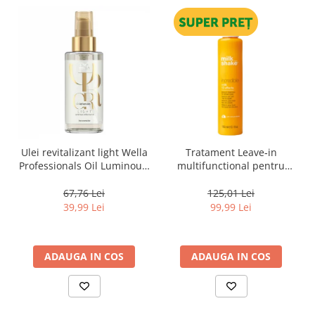
Ulei revitalizant light Wella
Tratament Leave‑in
Professionals Oil Luminous,
multifunctional pentru
30 ml
toate tipurile de par, cu 12
beneficii Milk Shake Leave-
67,76 Lei
125,01 Lei
in Incredible Milk, 150 ml
39,99 Lei
99,99 Lei
ADAUGA IN COS
ADAUGA IN COS