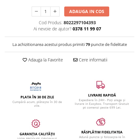
ADAUGA IN COS
Cod Produs:
8022297104393
Ai nevoie de ajutor?
0378 11 99 07
La achizitionarea acestui produs primiti
79
puncte de fidelitate
Adauga la Favorite
Cere informatii
LIVRARE RAPIDĂ
PLATA ÎN 30 DE ZILE
Expediere în 24H - Poți alege și
Cumpără acum, plătește în 30 de
livrare in Easybox. Transport Gratuit
zile.
pt comenzi peste 699 Lei.
RĂSPLĂTIM FIDELITATEA
GARANȚIA CALITĂȚII
Adună puncte și folosește-le în
100% PRODUSE ORIGINALE