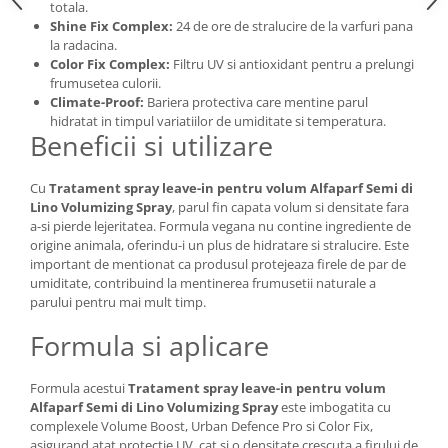
totala.
Shine Fix Complex:
24 de ore de stralucire de la varfuri pana
la radacina.
Color Fix Complex:
Filtru UV si antioxidant pentru a prelungi
frumusetea culorii.
Climate-Proof:
Bariera protectiva care mentine parul
hidratat in timpul variatiilor de umiditate si temperatura.
Beneficii si utilizare
Cu
Tratament spray leave-in pentru volum Alfaparf Semi di
Lino Volumizing Spray
, parul fin capata volum si densitate fara
a-si pierde lejeritatea. Formula vegana nu contine ingrediente de
origine animala, oferindu-i un plus de hidratare si stralucire. Este
important de mentionat ca produsul protejeaza firele de par de
umiditate, contribuind la mentinerea frumusetii naturale a
parului pentru mai mult timp.
Formula si aplicare
Formula acestui
Tratament spray leave-in pentru volum
Alfaparf Semi di Lino Volumizing Spray
este imbogatita cu
complexele Volume Boost, Urban Defence Pro si Color Fix,
asigurand atat protectie UV, cat si o densitate crescuta a firului de