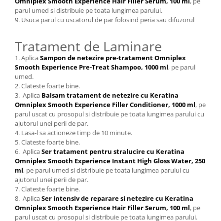
Omniplex Smooth Experience Hair Filler Serum, 100 ml
, pe
parul umed si distribuie pe toata lungimea parului.
9. Usuca parul cu uscatorul de par folosind peria sau difuzorul
Tratament de Laminare
1. Aplica
Sampon de netezire pre-tratament Omniplex
Smooth Experience Pre-Treat Shampoo, 1000 ml
, pe parul
umed.
2. Clateste foarte bine.
3. Aplica
Balsam tratament de netezire cu Keratina
Omniplex Smooth Experience Filler Conditioner, 1000 ml
, pe
parul uscat cu prosopul si distribuie pe toata lungimea parului cu
ajutorul unei perii de par.
4. Lasa-l sa actioneze timp de 10 minute.
5. Clateste foarte bine.
6. Aplica
Ser tratament pentru stralucire cu Keratina
Omniplex Smooth Experience Instant High Gloss Water, 250
ml
, pe parul umed si distribuie pe toata lungimea parului cu
ajutorul unei perii de par.
7. Clateste foarte bine.
8. Aplica
Ser intensiv de reparare si netezire cu Keratina
Omniplex Smooth Experience Hair Filler Serum, 100 ml
, pe
parul uscat cu prosopul si distribuie pe toata lungimea parului.