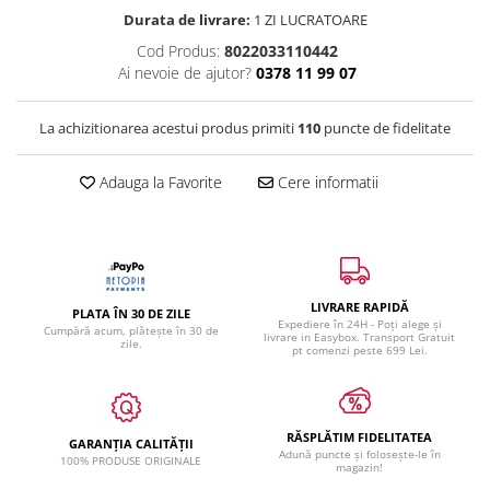
Durata de livrare:
1 ZI LUCRATOARE
Cod Produs:
8022033110442
Ai nevoie de ajutor?
0378 11 99 07
La achizitionarea acestui produs primiti
110
puncte de fidelitate
Adauga la Favorite
Cere informatii
LIVRARE RAPIDĂ
PLATA ÎN 30 DE ZILE
Expediere în 24H - Poți alege și
Cumpără acum, plătește în 30 de
livrare in Easybox. Transport Gratuit
zile.
pt comenzi peste 699 Lei.
RĂSPLĂTIM FIDELITATEA
GARANȚIA CALITĂȚII
Adună puncte și folosește-le în
100% PRODUSE ORIGINALE
magazin!