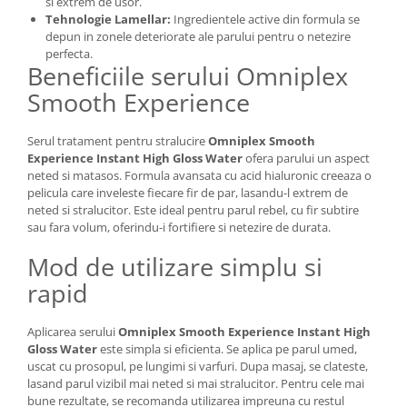
si extrem de usor.
Tehnologie Lamellar:
Ingredientele active din formula se
depun in zonele deteriorate ale parului pentru o netezire
perfecta.
Beneficiile serului Omniplex
Smooth Experience
Serul tratament pentru stralucire
Omniplex Smooth
Experience Instant High Gloss Water
ofera parului un aspect
neted si matasos. Formula avansata cu acid hialuronic creeaza o
pelicula care inveleste fiecare fir de par, lasandu-l extrem de
neted si stralucitor. Este ideal pentru parul rebel, cu fir subtire
sau fara volum, oferindu-i fortifiere si netezire de durata.
Mod de utilizare simplu si
rapid
Aplicarea serului
Omniplex Smooth Experience Instant High
Gloss Water
este simpla si eficienta. Se aplica pe parul umed,
uscat cu prosopul, pe lungimi si varfuri. Dupa masaj, se clateste,
lasand parul vizibil mai neted si mai stralucitor. Pentru cele mai
bune rezultate, se recomanda utilizarea impreuna cu restul