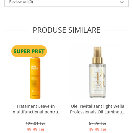
Review-uri
(0)
PRODUSE SIMILARE
Tratament Leave‑in
Ulei revitalizant light Wella
multifunctional pentru
Professionals Oil Luminous,
toate tipurile de par, cu 12
30 ml
beneficii Milk Shake Leave-
125,01 Lei
67,76 Lei
in Incredible Milk, 150 ml
99,99 Lei
39,99 Lei