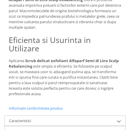
avansata impotriva poluarii si factorilor externi care pot deteriora
parul. Macromoleculele de origine biotehnologica formeaza un
scut ce impiedica patrunderea prafului si metalelor grele, ceea ce
mentine culoarea parului stralucitoare si vibranta chiar si dupa
multiple spalari.
Eficienta si Usurinta in
Utilizare
Aplicarea
Scrub delicat exfoliant Alfaparf Semi di Lino Scalp
Rebalancing
este simpla si eficienta. Se foloseste pe scalpul
uscat, se maseaza usor si, adaugand putina apa, se transforma
intr-o spuma fina care curata si purifica instantaneu. Clatiti bine
pentru a lasa scalpul si parul reimprospatate si sanatoase.
Aceasta este solutia perfecta pentru cei care doresc o ingrijire
profesionala acasa.
Informatii conformitate produs
Caracteristici