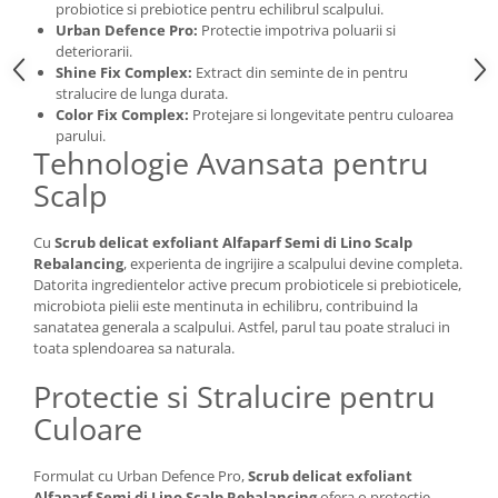
probiotice si prebiotice pentru echilibrul scalpului.
Urban Defence Pro:
Protectie impotriva poluarii si
deteriorarii.
Shine Fix Complex:
Extract din seminte de in pentru
stralucire de lunga durata.
Color Fix Complex:
Protejare si longevitate pentru culoarea
parului.
Tehnologie Avansata pentru
Scalp
Cu
Scrub delicat exfoliant Alfaparf Semi di Lino Scalp
Rebalancing
, experienta de ingrijire a scalpului devine completa.
Datorita ingredientelor active precum probioticele si prebioticele,
microbiota pielii este mentinuta in echilibru, contribuind la
sanatatea generala a scalpului. Astfel, parul tau poate straluci in
toata splendoarea sa naturala.
Protectie si Stralucire pentru
Culoare
Formulat cu Urban Defence Pro,
Scrub delicat exfoliant
Alfaparf Semi di Lino Scalp Rebalancing
ofera o protectie