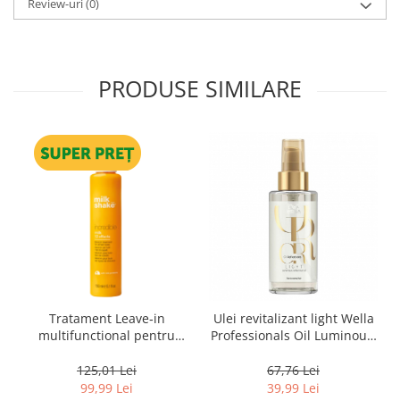
Review-uri
(0)
PRODUSE SIMILARE
Tratament Leave‑in
Ulei revitalizant light Wella
multifunctional pentru
Professionals Oil Luminous,
toate tipurile de par, cu 12
30 ml
beneficii Milk Shake Leave-
125,01 Lei
67,76 Lei
in Incredible Milk, 150 ml
99,99 Lei
39,99 Lei