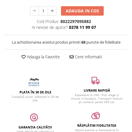
ADAUGA IN COS
Cod Produs:
8022297095882
Ai nevoie de ajutor?
0378 11 99 07
La achizitionarea acestui produs primiti
68
puncte de fidelitate
Adauga la Favorite
Cere informatii
LIVRARE RAPIDĂ
PLATA ÎN 30 DE ZILE
Expediere în 24H - Poți alege și
Cumpără acum, plătește în 30 de
livrare in Easybox. Transport Gratuit
zile.
pt comenzi peste 699 Lei.
RĂSPLĂTIM FIDELITATEA
GARANȚIA CALITĂȚII
Adună puncte și folosește-le în
100% PRODUSE ORIGINALE