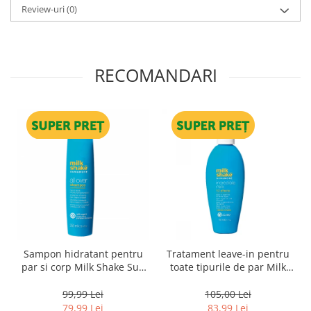
Review-uri
(0)
RECOMANDARI
Sampon hidratant pentru
Tratament leave-in pentru
par si corp Milk Shake Sun
toate tipurile de par Milk
& More All Over Shampoo,
Shake Sun & More
250 ml
Incredible Milk, 140 ml
99,99 Lei
105,00 Lei
79,99 Lei
83,99 Lei