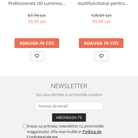
Professionals Oil Luminous,
multifunctional pentru
30 ml
toate tipurile de par, cu 12
beneficii Milk Shake Leave-
67,76 Lei
125,01 Lei
in Incredible Milk, 150 ml
39,99 Lei
99,99 Lei
ADAUGA IN COS
ADAUGA IN COS
NEWSLETTER
Nu rata ofertele si promotiile noastre
Vreau sa primesc newsletter cu promotiile
magazinului. Afla mai multe in
Politica de
Confidentialitate