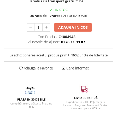
Produs cu transport gratuit:
DA
IN STOC
Durata de livrare:
1 ZI LUCRATOARE
ADAUGA IN COS
Cod Produs:
C1004945
Ai nevoie de ajutor?
0378 11 99 07
La achizitionarea acestui produs primiti
163
puncte de fidelitate
Adauga la Favorite
Cere informatii
LIVRARE RAPIDĂ
PLATA ÎN 30 DE ZILE
Expediere în 24H - Poți alege și
Cumpără acum, plătește în 30 de
livrare in Easybox. Transport Gratuit
zile.
pt comenzi peste 699 Lei.