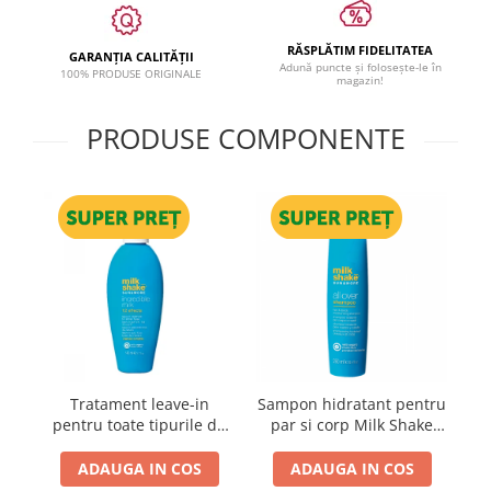
RĂSPLĂTIM FIDELITATEA
GARANȚIA CALITĂȚII
Adună puncte și folosește-le în
100% PRODUSE ORIGINALE
magazin!
PRODUSE COMPONENTE
Tratament leave-in
Sampon hidratant pentru
pentru toate tipurile de
par si corp Milk Shake
par Milk Shake Sun &
Sun & More All Over
More Incredible Milk, 140
Shampoo, 250 ml
ADAUGA IN COS
ADAUGA IN COS
ml