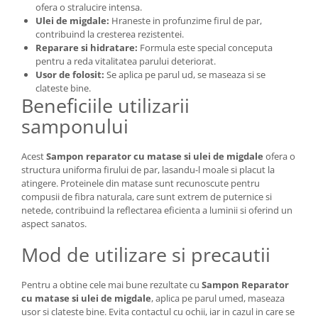
ofera o stralucire intensa.
Ulei de migdale:
Hraneste in profunzime firul de par,
contribuind la cresterea rezistentei.
Reparare si hidratare:
Formula este special conceputa
pentru a reda vitalitatea parului deteriorat.
Usor de folosit:
Se aplica pe parul ud, se maseaza si se
clateste bine.
Beneficiile utilizarii
samponului
Acest
Sampon reparator cu matase si ulei de migdale
ofera o
structura uniforma firului de par, lasandu-l moale si placut la
atingere. Proteinele din matase sunt recunoscute pentru
compusii de fibra naturala, care sunt extrem de puternice si
netede, contribuind la reflectarea eficienta a luminii si oferind un
aspect sanatos.
Mod de utilizare si precautii
Pentru a obtine cele mai bune rezultate cu
Sampon Reparator
cu matase si ulei de migdale
, aplica pe parul umed, maseaza
usor si clateste bine. Evita contactul cu ochii, iar in cazul in care se