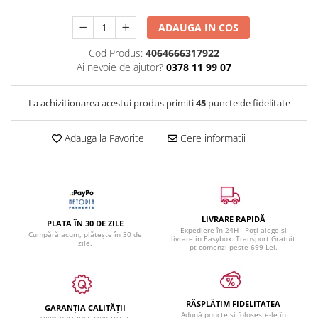
ADAUGA IN COS
Cod Produs:
4064666317922
Ai nevoie de ajutor?
0378 11 99 07
La achizitionarea acestui produs primiti
45
puncte de fidelitate
Adauga la Favorite
Cere informatii
LIVRARE RAPIDĂ
PLATA ÎN 30 DE ZILE
Expediere în 24H - Poți alege și
Cumpără acum, plătește în 30 de
livrare in Easybox. Transport Gratuit
zile.
pt comenzi peste 699 Lei.
RĂSPLĂTIM FIDELITATEA
GARANȚIA CALITĂȚII
Adună puncte și folosește-le în