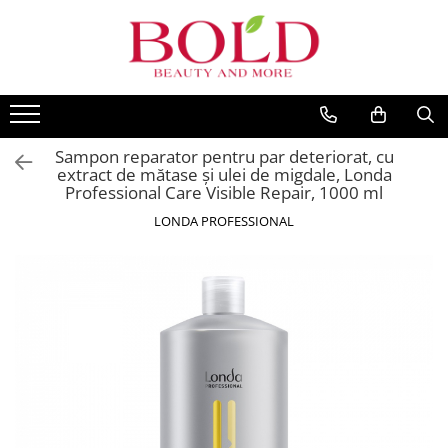
PRODUSE
MARCI POPULARE
INGRIJIRE PAR
ALFAPARF
SAMPOANE
FANOLA
Sampon reparator pentru par deteriorat, cu
BALSAMURI
FARMAVITA
extract de mătase și ulei de migdale, Londa
MASTI
Professional Care Visible Repair, 1000 ml
JOICO
FIOLE TRATAMENT
LONDA PROFESSIONAL
JUST FOR MEN
TRATAMENTE SI SERUM
K18
STYLING
KEMON
PACHETE CADOU SI SETURI
VOPSEA SI PRODUSE TEHNICE
KEUNE
ACCESORII
KOLESTON
KITURI PROMO PT SALOANE
L`OREAL PROFESSIONNEL
CORP
MILK SHAKE