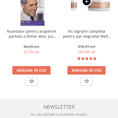
Nuantator pentru acoperire
Kit ingrijire completa
partiala a firelor albe, Just
pentru par degradat Wella
For Men Real Black T55
Professionals Care Fusion,
Touch of Grey, 40 g
Salon Size
66,65 Lei
376,31 Lei
52,99 Lei
255,98 Lei
ADAUGA IN COS
ADAUGA IN COS
NEWSLETTER
Nu rata ofertele si promotiile noastre