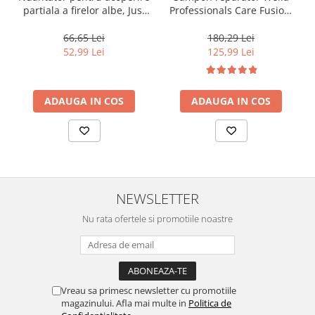
partiala a firelor albe, Just
Professionals Care Fusion,
For Men Real Black T55
1000 ml
Touch of Grey, 40 g
66,65 Lei
180,29 Lei
52,99 Lei
125,99 Lei
ADAUGA IN COS
ADAUGA IN COS
NEWSLETTER
Nu rata ofertele si promotiile noastre
Vreau sa primesc newsletter cu promotiile
magazinului. Afla mai multe in
Politica de