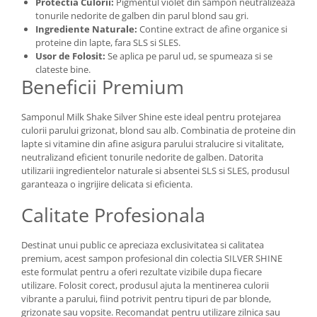
Protectia Culorii:
Pigmentul violet din sampon neutralizeaza
tonurile nedorite de galben din parul blond sau gri.
Ingrediente Naturale:
Contine extract de afine organice si
proteine din lapte, fara SLS si SLES.
Usor de Folosit:
Se aplica pe parul ud, se spumeaza si se
clateste bine.
Beneficii Premium
Samponul Milk Shake Silver Shine este ideal pentru protejarea
culorii parului grizonat, blond sau alb. Combinatia de proteine din
lapte si vitamine din afine asigura parului stralucire si vitalitate,
neutralizand eficient tonurile nedorite de galben. Datorita
utilizarii ingredientelor naturale si absentei SLS si SLES, produsul
garanteaza o ingrijire delicata si eficienta.
Calitate Profesionala
Destinat unui public ce apreciaza exclusivitatea si calitatea
premium, acest sampon profesional din colectia SILVER SHINE
este formulat pentru a oferi rezultate vizibile dupa fiecare
utilizare. Folosit corect, produsul ajuta la mentinerea culorii
vibrante a parului, fiind potrivit pentru tipuri de par blonde,
grizonate sau vopsite. Recomandat pentru utilizare zilnica sau