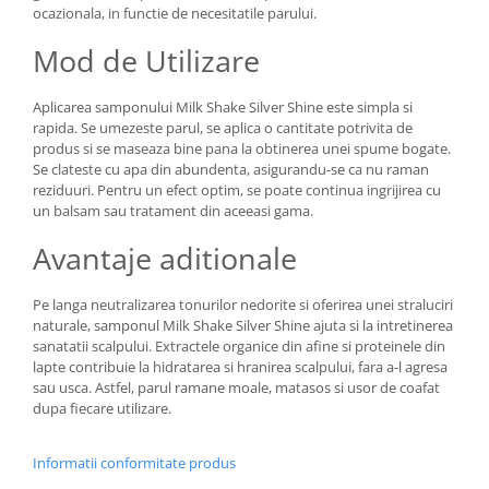
ocazionala, in functie de necesitatile parului.
Mod de Utilizare
Aplicarea samponului Milk Shake Silver Shine este simpla si
rapida. Se umezeste parul, se aplica o cantitate potrivita de
produs si se maseaza bine pana la obtinerea unei spume bogate.
Se clateste cu apa din abundenta, asigurandu-se ca nu raman
reziduuri. Pentru un efect optim, se poate continua ingrijirea cu
un balsam sau tratament din aceeasi gama.
Avantaje aditionale
Pe langa neutralizarea tonurilor nedorite si oferirea unei straluciri
naturale, samponul Milk Shake Silver Shine ajuta si la intretinerea
sanatatii scalpului. Extractele organice din afine si proteinele din
lapte contribuie la hidratarea si hranirea scalpului, fara a-l agresa
sau usca. Astfel, parul ramane moale, matasos si usor de coafat
dupa fiecare utilizare.
Informatii conformitate produs