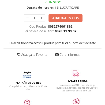
IN STOC
Durata de livrare:
1 ZI LUCRATOARE
ADAUGA IN COS
Cod Produs:
8032274061892
Ai nevoie de ajutor?
0378 11 99 07
La achizitionarea acestui produs primiti
79
puncte de fidelitate
Adauga la Favorite
Cere informatii
LIVRARE RAPIDĂ
PLATA ÎN 30 DE ZILE
Expediere în 24H - Poți alege și
Cumpără acum, plătește în 30 de
livrare in Easybox. Transport Gratuit
zile.
pt comenzi peste 699 Lei.