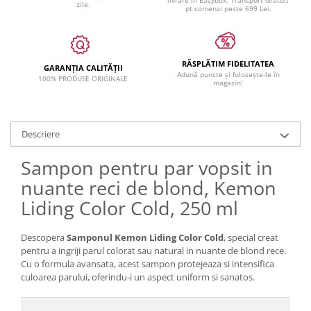
livrare in Easybox. Transport Gratuit
zile.
pt comenzi peste 699 Lei.
RĂSPLĂTIM FIDELITATEA
GARANȚIA CALITĂȚII
Adună puncte și folosește-le în
100% PRODUSE ORIGINALE
magazin!
Descriere
Sampon pentru par vopsit in
nuante reci de blond, Kemon
Liding Color Cold, 250 ml
Descopera
Samponul Kemon Liding Color Cold
, special creat
pentru a ingriji parul colorat sau natural in nuante de blond rece.
Cu o formula avansata, acest sampon protejeaza si intensifica
culoarea parului, oferindu-i un aspect uniform si sanatos.