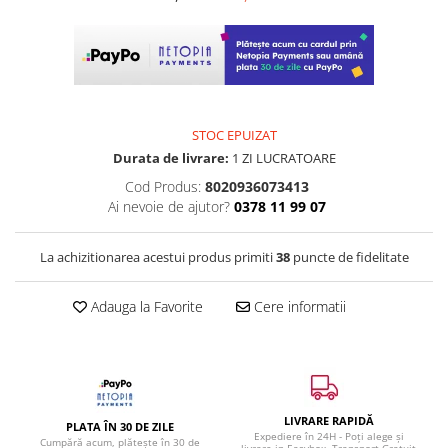
STOC EPUIZAT
Durata de livrare:
1 ZI LUCRATOARE
Cod Produs:
8020936073413
Ai nevoie de ajutor?
0378 11 99 07
La achizitionarea acestui produs primiti
38
puncte de fidelitate
Adauga la Favorite
Cere informatii
LIVRARE RAPIDĂ
PLATA ÎN 30 DE ZILE
Expediere în 24H - Poți alege și
Cumpără acum, plătește în 30 de