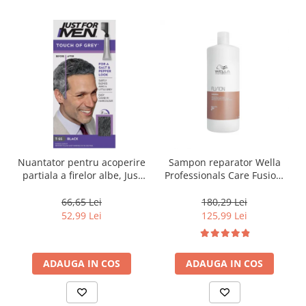
Nuantator pentru acoperire
Sampon reparator Wella
partiala a firelor albe, Just
Professionals Care Fusion,
For Men Real Black T55
1000 ml
Touch of Grey, 40 g
66,65 Lei
180,29 Lei
52,99 Lei
125,99 Lei
ADAUGA IN COS
ADAUGA IN COS