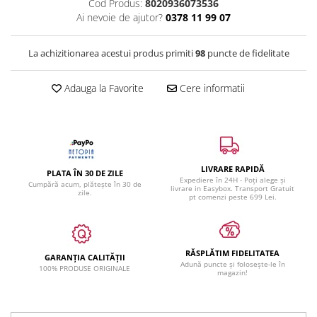
Cod Produs:
8020936073536
Ai nevoie de ajutor?
0378 11 99 07
La achizitionarea acestui produs primiti
98
puncte de fidelitate
Adauga la Favorite
Cere informatii
LIVRARE RAPIDĂ
PLATA ÎN 30 DE ZILE
Expediere în 24H - Poți alege și
Cumpără acum, plătește în 30 de
livrare in Easybox. Transport Gratuit
zile.
pt comenzi peste 699 Lei.
RĂSPLĂTIM FIDELITATEA
GARANȚIA CALITĂȚII
Adună puncte și folosește-le în
100% PRODUSE ORIGINALE
magazin!