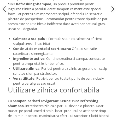
1922 Refreshing Shampoo
, un produs premium pentru
ingrijirea zilnica a parului. Acest sampon calmant este special
formulat pentru a reimprospata scalpul, oferindu-i o senzatie
placuta de prospetime. Recomandat pentru toate tipurile de par,
acesta este solutia ideala indiferent daca aveti par natural, gras,
uscat sau degradat.
Calmare a scalpului:
Formula sa unica calmeaza eficient
scalpul sensibil sau iritat.
Continut de mentol si scortisoara:
Ofera o senzatie
racoritoare si energizanta.
Ingrediente active:
Contine creatina si canepa, cunoscute
pentru proprietatile lor benefice.
Utilizare zilnica:
Perfect pentru uz zilnic, asigurand un scalp
sanatos si un par stralucitor.
Versatilitate:
Potrivit pentru toate tipurile de par, inclusiv
pentru parul gras sau uscat.
Utilizare zilnica confortabila
Cu
Sampon barbati revigorant Keune 1922 Refreshing
Shampoo
, intretinerea zilnica a parului devine o placere. Doar
masati pe parul umed si scalp, lasati produsul sa actioneze timp
de un minut pentru maximizarea efectului racoritor. Clatiti bine si