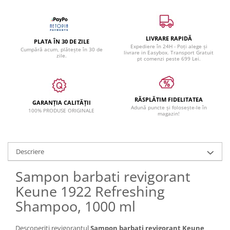
LIVRARE RAPIDĂ
PLATA ÎN 30 DE ZILE
Expediere în 24H - Poți alege și
Cumpără acum, plătește în 30 de
livrare in Easybox. Transport Gratuit
zile.
pt comenzi peste 699 Lei.
RĂSPLĂTIM FIDELITATEA
GARANȚIA CALITĂȚII
Adună puncte și folosește-le în
100% PRODUSE ORIGINALE
magazin!
Descriere
Sampon barbati revigorant
Keune 1922 Refreshing
Shampoo, 1000 ml
Descoperiti revigorantul
Sampon barbati revigorant Keune