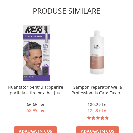
PRODUSE SIMILARE
Nuantator pentru acoperire
Sampon reparator Wella
partiala a firelor albe, Just
Professionals Care Fusion,
For Men Real Black T55
1000 ml
Touch of Grey, 40 g
66,65 Lei
180,29 Lei
52,99 Lei
125,99 Lei
ADAUGA IN COS
ADAUGA IN COS