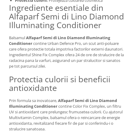
Protectia culorii:
Protejeaza culoarea cosmetica
Ingrediente esentiale din
Alfaparf Semi di Lino Diamond
Illuminating Conditioner
Balsamul
Alfaparf Semi di Lino Diamond Illuminating
Conditioner
contine Urban Defence Pro, un scut anti-poluare
care ofera protectie totala impotriva factorilor externi daunatori.
Ingredientul Shine Fix Complex ofera 24 de ore de stralucire de la
radacina pana la varfuri, asigurand un par stralucitor si sanatos
pe tot parcursul zilei.
Protectia culorii si beneficii
antioxidante
Prin formula sa inovatoare,
Alfaparf Semi di Lino Diamond
Illuminating Conditioner
contine Color Fix Complex, un filtru
UV si antioxidant care prelungesc frumusetea culorii. Cu ajutorul
Multivitamin Complex, balsamul ofera o reincarcare de energie
antioxidanta, revitalizand fiecare fir de par si conferindu-i o
stralucire sanatoasa.