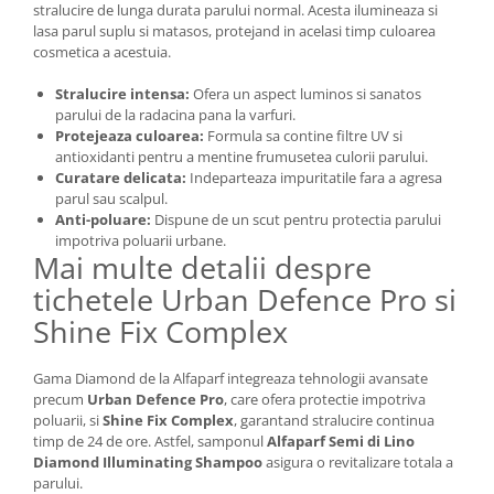
stralucire de lunga durata parului normal. Acesta ilumineaza si
lasa parul suplu si matasos, protejand in acelasi timp culoarea
cosmetica a acestuia.
Stralucire intensa:
Ofera un aspect luminos si sanatos
parului de la radacina pana la varfuri.
Protejeaza culoarea:
Formula sa contine filtre UV si
antioxidanti pentru a mentine frumusetea culorii parului.
Curatare delicata:
Indeparteaza impuritatile fara a agresa
parul sau scalpul.
Anti-poluare:
Dispune de un scut pentru protectia parului
impotriva poluarii urbane.
Mai multe detalii despre
tichetele Urban Defence Pro si
Shine Fix Complex
Gama Diamond de la Alfaparf integreaza tehnologii avansate
precum
Urban Defence Pro
, care ofera protectie impotriva
poluarii, si
Shine Fix Complex
, garantand stralucire continua
timp de 24 de ore. Astfel, samponul
Alfaparf Semi di Lino
Diamond Illuminating Shampoo
asigura o revitalizare totala a
parului.