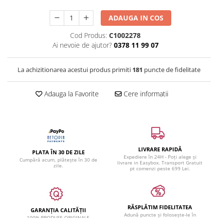
ADAUGA IN COS
Cod Produs:
C1002278
Ai nevoie de ajutor?
0378 11 99 07
La achizitionarea acestui produs primiti
181
puncte de fidelitate
Adauga la Favorite
Cere informatii
LIVRARE RAPIDĂ
PLATA ÎN 30 DE ZILE
Expediere în 24H - Poți alege și
Cumpără acum, plătește în 30 de
livrare in Easybox. Transport Gratuit
zile.
pt comenzi peste 699 Lei.
RĂSPLĂTIM FIDELITATEA
GARANȚIA CALITĂȚII
Adună puncte și folosește-le în
100% PRODUSE ORIGINALE