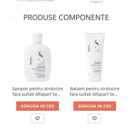
magazin!
PRODUSE COMPONENTE
Sampon pentru stralucire
Balsam pentru stralucire
M
fara sulfati Alfaparf Semi
fara sulfati Alfaparf Semi
fa
di Lino Diamond
di Lino Diamond
Illuminating Shampoo,
Illuminating Conditioner,
Il
ADAUGA IN COS
ADAUGA IN COS
250 ml
200 ml