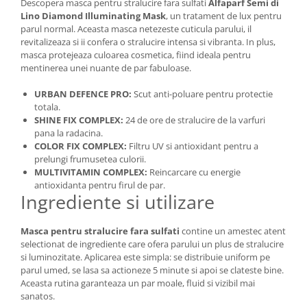
Descopera masca pentru stralucire fara sulfati
Alfaparf Semi di
Lino Diamond Illuminating Mask
, un tratament de lux pentru
parul normal. Aceasta masca netezeste cuticula parului, il
revitalizeaza si ii confera o stralucire intensa si vibranta. In plus,
masca protejeaza culoarea cosmetica, fiind ideala pentru
mentinerea unei nuante de par fabuloase.
URBAN DEFENCE PRO:
Scut anti-poluare pentru protectie
totala.
SHINE FIX COMPLEX:
24 de ore de stralucire de la varfuri
pana la radacina.
COLOR FIX COMPLEX:
Filtru UV si antioxidant pentru a
prelungi frumusetea culorii.
MULTIVITAMIN COMPLEX:
Reincarcare cu energie
antioxidanta pentru firul de par.
Ingrediente si utilizare
Masca pentru stralucire fara sulfati
contine un amestec atent
selectionat de ingrediente care ofera parului un plus de stralucire
si luminozitate. Aplicarea este simpla: se distribuie uniform pe
parul umed, se lasa sa actioneze 5 minute si apoi se clateste bine.
Aceasta rutina garanteaza un par moale, fluid si vizibil mai
sanatos.