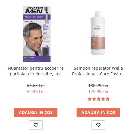
Nuantator pentru acoperire
Sampon reparator Wella
partiala a firelor albe, Just
Professionals Care Fusion,
For Men Real Black T55
1000 ml
Touch of Grey, 40 g
66,65 Lei
180,29 Lei
52,99 Lei
125,99 Lei
ADAUGA IN COS
ADAUGA IN COS