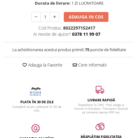
Durata de livrare:
1 ZI LUCRATOARE
ADAUGA IN COS
Cod Produs:
8022297152417
Ai nevoie de ajutor?
0378 11 99 07
La achizitionarea acestui produs primiti
75
puncte de fidelitate
Adauga la Favorite
Cere informatii
LIVRARE RAPIDĂ
PLATA ÎN 30 DE ZILE
Expediere în 24H - Poți alege și
Cumpără acum, plătește în 30 de
livrare in Easybox. Transport Gratuit
zile.
pt comenzi peste 699 Lei.
RĂSPLĂTIM FIDELITATEA