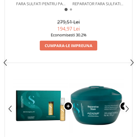
FARA SULFATI PENTRU PAR
REPARATOR FARA SULFATI
FARA
DEGRADAT ALFAPARF
PENTRU PAR DEGRADAT
D
MILANO SEMI DI LINO
ALFAPARF MILANO SEMI DI
M
RECONSTRUCTION, 200 ML
LINO RECONSTRUCTION, 125
REC
279,51 Lei
ML
194,97 Lei
Economisesti 30.2%
CUMPARA-LE IMPREUNA