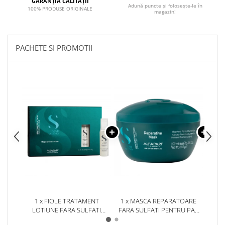
GARANȚIA CALITĂȚII
Adună puncte și folosește-le în
100% PRODUSE ORIGINALE
magazin!
PACHETE SI PROMOTII
1 x FIOLE TRATAMENT
1 x MASCA REPARATOARE
1 x
LOTIUNE FARA SULFATI
FARA SULFATI PENTRU PAR
FARA
PENTRU PAR DEGRADAT
DEGRADAT ALFAPARF
D