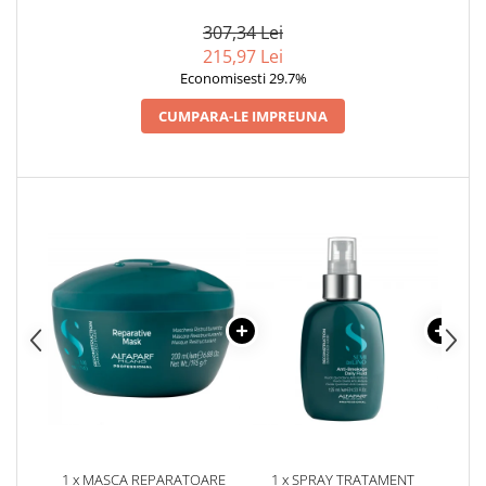
ALFAPARF MILANO SEMI DI
MILANO SEMI DI LINO
M
LINO RECONSTRUCTION, 6 X
RECONSTRUCTION, 200 ML
REC
307,34 Lei
13 ML
215,97 Lei
Economisesti 29.7%
CUMPARA-LE IMPREUNA
1 x MASCA REPARATOARE
1 x SPRAY TRATAMENT
1 x