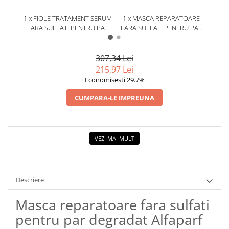
1 x FIOLE TRATAMENT SERUM
1 x MASCA REPARATOARE
1 x
FARA SULFATI PENTRU PAR
FARA SULFATI PENTRU PAR
FARA
DEGRADAT ALFAPARF
DEGRADAT ALFAPARF
D
MILANO SEMI DI LINO
MILANO SEMI DI LINO
M
RECONSTRUCTION, 6 X 13 ML
RECONSTRUCTION, 200 ML
REC
307,34 Lei
215,97 Lei
Economisesti 29.7%
CUMPARA-LE IMPREUNA
VEZI MAI MULT
Descriere
Masca reparatoare fara sulfati
pentru par degradat Alfaparf