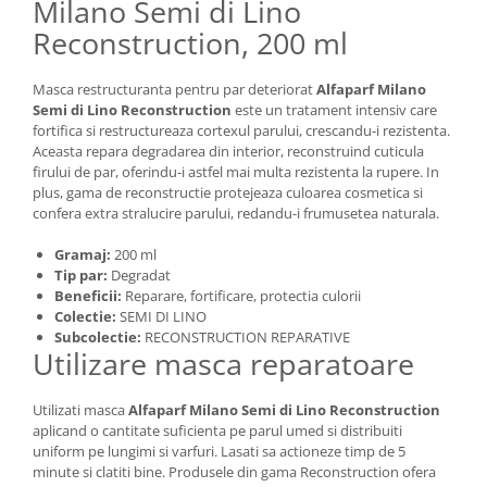
Milano Semi di Lino
Reconstruction, 200 ml
Masca restructuranta pentru par deteriorat
Alfaparf Milano
Semi di Lino Reconstruction
este un tratament intensiv care
fortifica si restructureaza cortexul parului, crescandu-i rezistenta.
Aceasta repara degradarea din interior, reconstruind cuticula
firului de par, oferindu-i astfel mai multa rezistenta la rupere. In
plus, gama de reconstructie protejeaza culoarea cosmetica si
confera extra stralucire parului, redandu-i frumusetea naturala.
Gramaj:
200 ml
Tip par:
Degradat
Beneficii:
Reparare, fortificare, protectia culorii
Colectie:
SEMI DI LINO
Subcolectie:
RECONSTRUCTION REPARATIVE
Utilizare masca reparatoare
Utilizati masca
Alfaparf Milano Semi di Lino Reconstruction
aplicand o cantitate suficienta pe parul umed si distribuiti
uniform pe lungimi si varfuri. Lasati sa actioneze timp de 5
minute si clatiti bine. Produsele din gama Reconstruction ofera