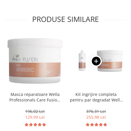
PRODUSE SIMILARE
Masca reparatoare Wella
Kit ingrijire completa
Professionals Care Fusion,
pentru par degradat Wella
500 ml
Professionals Care Fusion,
Salon Size
196,02 Lei
376,31 Lei
129,99 Lei
255,98 Lei