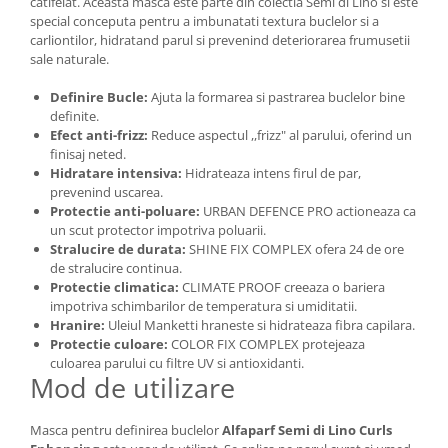
catifelat. Aceasta masca este parte din colectia Semi di Lino si este
special conceputa pentru a imbunatati textura buclelor si a
carliontilor, hidratand parul si prevenind deteriorarea frumusetii
sale naturale.
Definire Bucle:
Ajuta la formarea si pastrarea buclelor bine
definite.
Efect anti-frizz:
Reduce aspectul ,,frizz" al parului, oferind un
finisaj neted.
Hidratare intensiva:
Hidrateaza intens firul de par,
prevenind uscarea.
Protectie anti-poluare:
URBAN DEFENCE PRO actioneaza ca
un scut protector impotriva poluarii.
Stralucire de durata:
SHINE FIX COMPLEX ofera 24 de ore
de stralucire continua.
Protectie climatica:
CLIMATE PROOF creeaza o bariera
impotriva schimbarilor de temperatura si umiditatii.
Hranire:
Uleiul Manketti hraneste si hidrateaza fibra capilara.
Protectie culoare:
COLOR FIX COMPLEX protejeaza
culoarea parului cu filtre UV si antioxidanti.
Mod de utilizare
Masca pentru definirea buclelor
Alfaparf Semi di Lino Curls