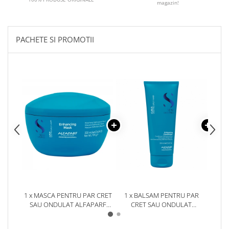
magazin!
PACHETE SI PROMOTII
1 x MASCA PENTRU PAR CRET
1 x BALSAM PENTRU PAR
1 x
SAU ONDULAT ALFAPARF
CRET SAU ONDULAT
C
SEMI DI LINO CURLS
ALFAPARF SEMI DI LINO
AL
ENHANCING, 200 ML
CURLS ENHANCING, 200 ML
CURL