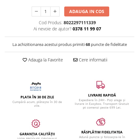
ADAUGA IN COS
Cod Produs:
8022297111339
Ai nevoie de ajutor?
0378 11 99 07
La achizitionarea acestui produs primiti
68
puncte de fidelitate
Adauga la Favorite
Cere informatii
LIVRARE RAPIDĂ
PLATA ÎN 30 DE ZILE
Expediere în 24H - Poți alege și
Cumpără acum, plătește în 30 de
livrare in Easybox. Transport Gratuit
zile.
pt comenzi peste 699 Lei.
RĂSPLĂTIM FIDELITATEA
GARANȚIA CALITĂȚII
Adună puncte și folosește-le în
100% PRODUSE ORIGINALE