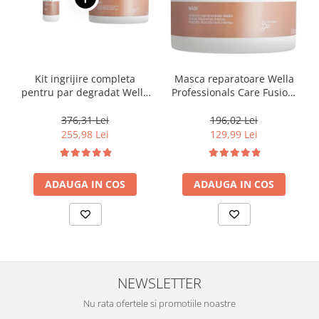
Kit ingrijire completa
Masca reparatoare Wella
pentru par degradat Wella
Professionals Care Fusion,
Professionals Care Fusion,
500 ml
Salon Size
376,31 Lei
196,02 Lei
255,98 Lei
129,99 Lei
ADAUGA IN COS
ADAUGA IN COS
NEWSLETTER
Nu rata ofertele si promotiile noastre