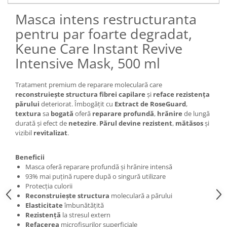
Masca intens restructuranta
pentru par foarte degradat,
Keune Care Instant Revive
Intensive Mask, 500 ml
Tratament premium de reparare moleculară care
reconstruiește
structura fibrei capilare
și
reface rezistența
părului
deteriorat. Îmbogățit cu
Extract de RoseGuard
,
textura
sa
bogată
oferă
reparare profundă
,
hrănire
de lungă
durată și efect de
netezire
.
Părul devine
rezistent
,
mătăsos
și
vizibil
revitalizat
.
Beneficii
Masca oferă reparare profundă și hrănire intensă
93% mai puțină rupere după o singură utilizare
Protecția culorii
Reconstruiește
structura
moleculară a părului
Elasticitate
îmbunătățită
Rezistență
la stresul extern
Refacerea
microfisurilor superficiale