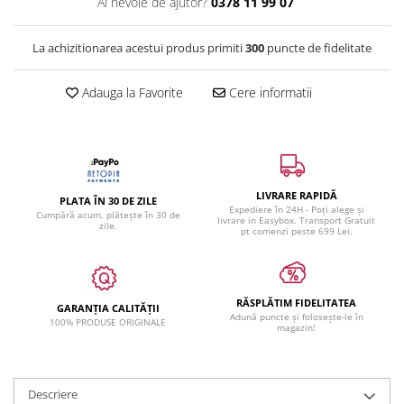
Ai nevoie de ajutor?
0378 11 99 07
La achizitionarea acestui produs primiti
300
puncte de fidelitate
Adauga la Favorite
Cere informatii
LIVRARE RAPIDĂ
PLATA ÎN 30 DE ZILE
Expediere în 24H - Poți alege și
Cumpără acum, plătește în 30 de
livrare in Easybox. Transport Gratuit
zile.
pt comenzi peste 699 Lei.
RĂSPLĂTIM FIDELITATEA
GARANȚIA CALITĂȚII
Adună puncte și folosește-le în
100% PRODUSE ORIGINALE
magazin!
Descriere