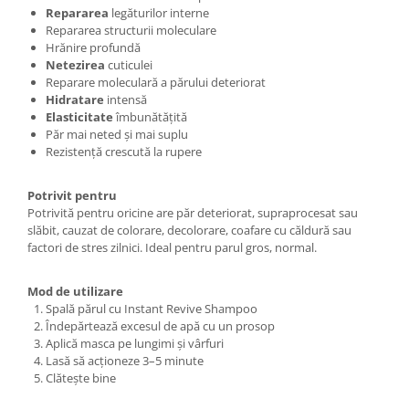
Repararea
legăturilor interne
Repararea structurii moleculare
Hrănire profundă
Netezirea
cuticulei
Reparare moleculară a părului deteriorat
Hidratare
intensă
Elasticitate
îmbunătățită
Păr mai neted și mai suplu
Rezistență crescută la rupere
Potrivit pentru
Potrivită pentru oricine are păr deteriorat, supraprocesat sau
slăbit, cauzat de colorare, decolorare, coafare cu căldură sau
factori de stres zilnici. Ideal pentru parul gros, normal.
Mod de utilizare
Spală părul cu Instant Revive Shampoo
Îndepărtează excesul de apă cu un prosop
Aplică masca pe lungimi și vârfuri
Lasă să acționeze 3–5 minute
Clătește bine