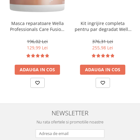
Masca reparatoare Wella
Kit ingrijire completa
Professionals Care Fusion,
pentru par degradat Wella
500 ml
Professionals Care Fusion,
Salon Size
196,02 Lei
376,31 Lei
129,99 Lei
255,98 Lei
ADAUGA IN COS
ADAUGA IN COS
NEWSLETTER
Nu rata ofertele si promotiile noastre