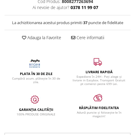
Cod Produs:
8008277263694
Ai nevoie de ajutor?
0378 11 99 07
La achizitionarea acestui produs primiti
37
puncte de fidelitate
Adauga la Favorite
Cere informatii
LIVRARE RAPIDĂ
PLATA ÎN 30 DE ZILE
Expediere în 24H - Poți alege și
Cumpără acum, plătește în 30 de
livrare in Easybox. Transport Gratuit
zile.
pt comenzi peste 699 Lei.
RĂSPLĂTIM FIDELITATEA
GARANȚIA CALITĂȚII
Adună puncte și folosește-le în
100% PRODUSE ORIGINALE
magazin!