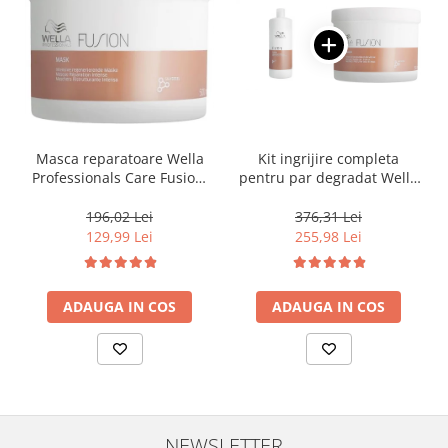
Masca reparatoare Wella
Kit ingrijire completa
Professionals Care Fusion,
pentru par degradat Wella
500 ml
Professionals Care Fusion,
Salon Size
196,02 Lei
376,31 Lei
129,99 Lei
255,98 Lei
ADAUGA IN COS
ADAUGA IN COS
NEWSLETTER