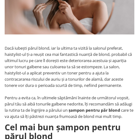
WELLA PROFESSIONALS
Dacă iubești părul blond, iar la ultima ta vizită la salonul preferat,
haistylist-ul ți-a reușit cea mai fantastică nuanță de blond, probabil că
ultimul lucru pe care îl dorești este deteriorarea acestuia și apariția
unor tonuri galbene sau culoarea ta să se estompeze. La salon,
haistylist-ul a aplicat preventiv un toner pentru a ajuta la
contracararea riscului de auriu și a tonurilor de alamă, dar aceste
tonere vor dura o perioada scurtă de timp, nefiind permanente.
Pentru a evita ca, în ultimele săptămâni înainte de următorul vopsit,
părul tău să aibă tonurile galbene nedorite, îți recomandăm să adăugi
la rutina ta de îngrijire a părului un
șampon pentru păr blond
care te
va ajuta să îți păstrezi nuanța frumoasă de blond mai mult timp.
Cel mai bun șampon pentru
părul blond