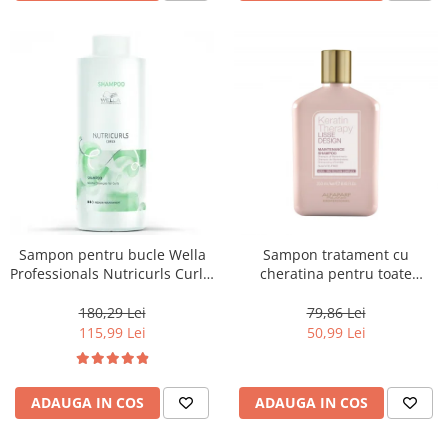
Sampon pentru bucle Wella
Sampon tratament cu
Professionals Nutricurls Curls,
cheratina pentru toate
1000 ml
tipurile de par Alfaparf Lisse
Design Keratin Therapy, 250
180,29 Lei
79,86 Lei
ml
115,99 Lei
50,99 Lei
ADAUGA IN COS
ADAUGA IN COS