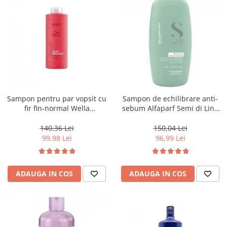
Sampon pentru par vopsit cu
Sampon de echilibrare anti-
fir fin-normal Wella
sebum Alfaparf Semi di Lino
Professionals Invigo Brilliance,
Scalp Rebalansing Balancing ,
1000 ml
1000 ml
140,36 Lei
150,04 Lei
99,98 Lei
96,99 Lei
ADAUGA IN COS
ADAUGA IN COS