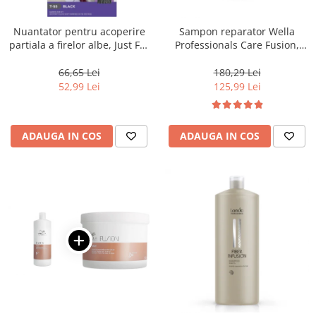
Nuantator pentru acoperire
Sampon reparator Wella
partiala a firelor albe, Just For
Professionals Care Fusion,
Men Real Black T55 Touch of
1000 ml
Grey, 40 g
66,65 Lei
180,29 Lei
52,99 Lei
125,99 Lei
ADAUGA IN COS
ADAUGA IN COS