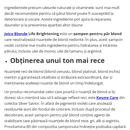
Ingredientele precum uleiurile naturale și vitaminele, sunt mai mult
decât recomandate pentru că părul blond poate fi susceptibil la
deteriorare și uscare. Aceste ingrediente pot ajuta la repararea
daunelor și la prevenirea apariției altor daune.
Joico Blonde
Life Brightening
este un
șampon pentru păr blond
care neutralizează nuanțele de blond nedorite. În plus, acest șampon
violet conține mai multe ingrediente pentru hidratarea și întărirea
părului, inclusiv ulei de monoi, ulei de tamanu și arginină.
Obținerea unui ton mai rece
Nuanțele reci de blond (blond cenusiu, blond platinat, blond inchis)
mențin și garantează vitalitate și strălucire extraordinară, dar și
menținerea aceleiași nuanțe de blond un timp îndelungat.
Un produs recomandat celor care poartă o nuanță de blond și își
doresc să o mențină sau să îi adauge reflexii reci, este
Keune Care
din
colecția Silver Savior. În afară de pigmenții violeți care anulează
reziduurile aurii din fondul de colorare, inclusiv după procesul de
decolorare, acest șampon pentru păr blond conține agenți de
stabilizare care păstrează nuanțele de blond rece, gri, alb și argintiu.
Provitamina B5 din compoziția șamponului hrănește podoaba capilară