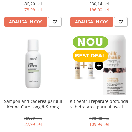
Shampoo, 300 ml
Shampoo, 1000 ml
86,20 Lei
230,14 Lei
73,99 Lei
196,00 Lei
ADAUGA IN COS
ADAUGA IN COS
Sampon anti-caderea parului
Kit pentru reparare profunda
Keune Care Long & Strong
si hidratarea parului uscat si
Shampoo, 80 ml
degradat, Milk Shake Integrity
& Strength Nourishing
32,72 Lei
220,00 Lei
27,99 Lei
109,99 Lei