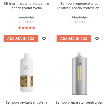
Kit ingrijire completa pentru
Sampon regenerator cu
par degradat Wella
Keratina, Londa Professional
Professionals Care Fusion,
Care Fiber Infusion, 1000 ml
Salon Size
376,31 Lei
110,11 Lei
255,98 Lei
54,99 Lei
ADAUGA IN COS
ADAUGA IN COS
Sampon revitalizant Wella
Sampon reparator pentru par