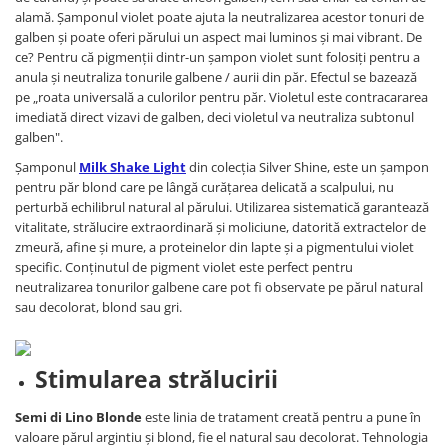
alamă. Șamponul violet poate ajuta la neutralizarea acestor tonuri de
galben și poate oferi părului un aspect mai luminos și mai vibrant. De
ce? Pentru că pigmenții dintr-un șampon violet sunt folosiți pentru a
anula și neutraliza tonurile galbene / aurii din păr. Efectul se bazează
pe „roata universală a culorilor pentru păr. Violetul este contracararea
imediată direct vizavi de galben, deci violetul va neutraliza subtonul
galben".
Șamponul
Milk Shake Light
din colecția Silver Shine, este un șampon
pentru păr blond care pe lângă curățarea delicată a scalpului, nu
perturbă echilibrul natural al părului. Utilizarea sistematică garantează
vitalitate, strălucire extraordinară și moliciune, datorită extractelor de
zmeură, afine și mure, a proteinelor din lapte și a pigmentului violet
specific. Conținutul de pigment violet este perfect pentru
neutralizarea tonurilor galbene care pot fi observate pe părul natural
sau decolorat, blond sau gri.
Stimularea strălucirii
S
emi di Lino Blonde
este linia de tratament creată pentru a pune în
valoare părul argintiu și blond, fie el natural sau decolorat. Tehnologia