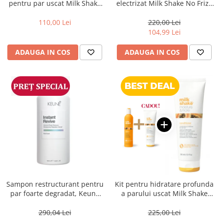
pentru par uscat Milk Shake
electrizat Milk Shake No Frizz
Moisture & More, 300 ml
Allowed Perfecting
110,00 Lei
220,00 Lei
104,99 Lei
ADAUGA IN COS
ADAUGA IN COS
Sampon restructurant pentru
Kit pentru hidratare profunda
par foarte degradat, Keune
a parului uscat Milk Shake
Care Instant Revive Shampoo,
Moisture & More
1000 ml
290,04 Lei
225,00 Lei