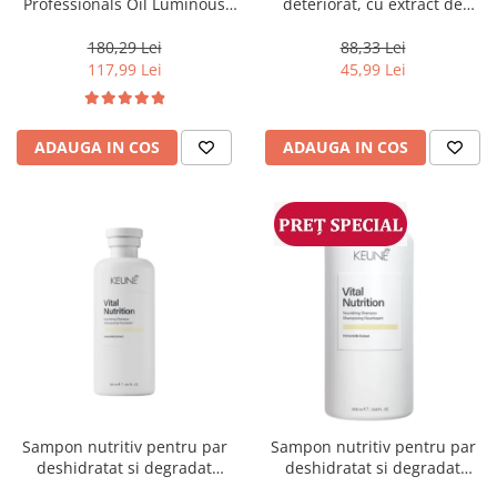
Professionals Oil Luminous
deteriorat, cu extract de
1000 ml
mătase și ulei de migdale,
Londa Professional Care
180,29 Lei
88,33 Lei
Visible Repair, 1000 ml
117,99 Lei
45,99 Lei
ADAUGA IN COS
ADAUGA IN COS
Sampon nutritiv pentru par
Sampon nutritiv pentru par
deshidratat si degradat
deshidratat si degradat
Keune Care Vital Nutrition
Keune Care Vital Nutrition