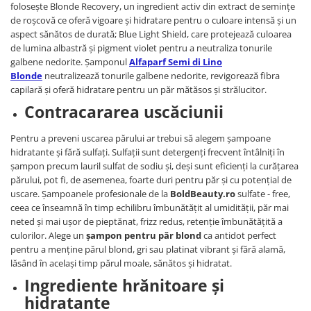
folosește Blonde Recovery, un ingredient activ din extract de semințe
de roșcovă ce oferă vigoare și hidratare pentru o culoare intensă și un
aspect sănătos de durată; Blue Light Shield, care protejează culoarea
de lumina albastră și pigment violet pentru a neutraliza tonurile
galbene nedorite. Șamponul
Alfaparf Semi di Lino
Blonde
neutralizează tonurile galbene nedorite, revigorează fibra
capilară și oferă hidratare pentru un păr mătăsos și strălucitor.
Contracararea uscăciunii
Pentru a preveni uscarea părului ar trebui să alegem șampoane
hidratante și fără sulfați. Sulfații sunt detergenți frecvent întâlniți în
șampon precum lauril sulfat de sodiu și, deși sunt eficienți la curățarea
părului, pot fi, de asemenea, foarte duri pentru păr și cu potențial de
uscare. Șampoanele profesionale de la
BoldBeauty.ro
sulfate - free,
ceea ce înseamnă în timp echilibru îmbunătățit al umidității, păr mai
neted și mai ușor de pieptănat, frizz redus, retenție îmbunătățită a
culorilor. Alege un
șampon pentru păr blond
ca antidot perfect
pentru a menține părul blond, gri sau platinat vibrant și fără alamă,
lăsând în același timp părul moale, sănătos și hidratat.
Ingrediente hrănitoare și
hidratante