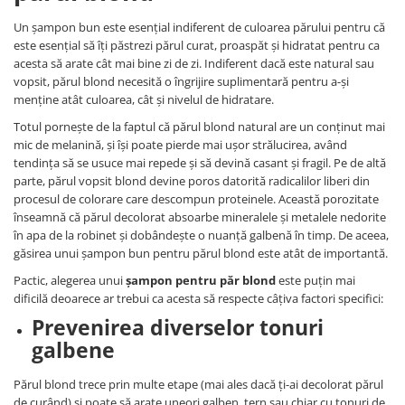
Un șampon bun este esențial indiferent de culoarea părului pentru că
este esențial să îți păstrezi părul curat, proaspăt și hidratat pentru ca
acesta să arate cât mai bine zi de zi. Indiferent dacă este natural sau
vopsit, părul blond necesită o îngrijire suplimentară pentru a-și
menține atât culoarea, cât și nivelul de hidratare.
Totul pornește de la faptul că părul blond natural are un conținut mai
mic de melanină, și își poate pierde mai ușor strălucirea, având
tendința să se usuce mai repede și să devină casant și fragil. Pe de altă
parte, părul vopsit blond devine poros datorită radicalilor liberi din
procesul de colorare care descompun proteinele. Această porozitate
înseamnă că părul decolorat absoarbe mineralele și metalele nedorite
în apa de la robinet și dobândește o nuanță galbenă în timp. De aceea,
găsirea unui șampon bun pentru părul blond este atât de importantă.
Pactic, alegerea unui
șampon pentru păr blond
este puțin mai
dificilă deoarece ar trebui ca acesta să respecte câțiva factori specifici:
Prevenirea diverselor tonuri
galbene
Părul blond trece prin multe etape (mai ales dacă ți-ai decolorat părul
de curând) și poate să arate uneori galben, tern sau chiar cu tonuri de