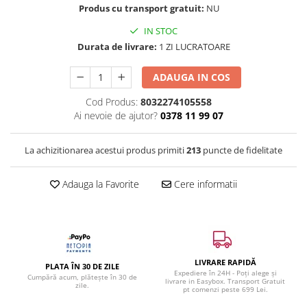
Produs cu transport gratuit:
NU
IN STOC
Durata de livrare:
1 ZI LUCRATOARE
ADAUGA IN COS
Cod Produs:
8032274105558
Ai nevoie de ajutor?
0378 11 99 07
La achizitionarea acestui produs primiti
213
puncte de fidelitate
Adauga la Favorite
Cere informatii
LIVRARE RAPIDĂ
PLATA ÎN 30 DE ZILE
Expediere în 24H - Poți alege și
Cumpără acum, plătește în 30 de
livrare in Easybox. Transport Gratuit
zile.
pt comenzi peste 699 Lei.