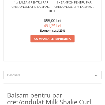
1 x BALSAM PENTRU PAR
1 x SAMPON PENTRU PAR
1 x 
CRET/ONDULAT MILK SHAKE
CRET/ONDULAT MILK SHAKE
PAR
CURL PASSION, 1000 ML
CURL PASSION, 1000 ML
SHAKE
655,00 Lei
491,25 Lei
Economisesti 25%
CUMPARA-LE IMPREUNA
Descriere
Balsam pentru par
cret/ondulat Milk Shake Curl