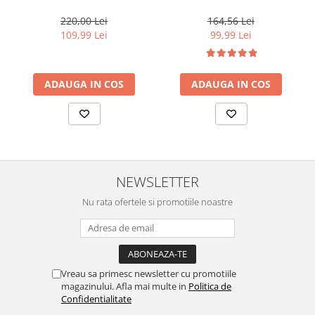
parului uscat si degradat,
Lino Diamond Illuminating
Milk Shake Integrity &
Conditioner, 1000 ml
220,00 Lei
164,56 Lei
Strength Nourishing
109,99 Lei
99,99 Lei
ADAUGA IN COS
ADAUGA IN COS
NEWSLETTER
Nu rata ofertele si promotiile noastre
Vreau sa primesc newsletter cu promotiile
magazinului. Afla mai multe in
Politica de
Confidentialitate