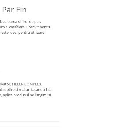
 Par Fin
 culoarea si firul de par.
p si catifelare. Potrivit pentru
i este ideal pentru utilizare
g
inovator, FILLER COMPLEX,
l subtire si matur, facandu-l sa
, aplica produsul pe lungimi si