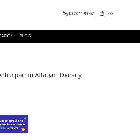
0378 11 99 07
0,00
CADOU
BLOG
ntru par fin Alfaparf Density