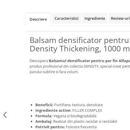
Caracteristici
Ingrediente
Review-ur
Descriere
Balsam densificator pentru 
Density Thickening, 1000 m
Descopera
Balsamul densificator pentru par fin Alfap
produs profesional din colectia DENSITY, special creat pentr
parului subtire si fara volum.
Beneficii:
Fortifiere, textura, densitate
Ingrediente active:
FILLER COMPLEX
Formula:
Vegana si biodegradabila
Ambalaj:
Realizat din plastic reciclat si reciclabil
Potrivit pentru:
Folosire frecventa