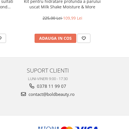
sulfati
Kit pentru hidratare profunda a parului
Kit pe
mond
uscat Milk Shake Moisture & More
hidratare
000 ml
Milk S
225,00 Lei
109,99 Lei
2
ADAUGA IN COS
AD
SUPORT CLIENTI
LUNI-VINERI 9:00 - 17:30
0378 11 99 07
contact@boldbeauty.ro