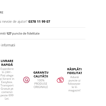
RE
Ai nevoie de ajutor?
0378 11 99 07
imiti
127
puncte de fidelitate
informatii
LIVRARE
RAPIDĂ
Expediere
RĂSPLĂTIM
în 24H -
GARANȚIA
FIDELITATEA
Poți alege
CALITĂȚII
Adună
și livrare in
100%
puncte și
Easybox.
PRODUSE
folosește-
Transport
ORIGINALE
le în
Gratuit pt
magazin!
comenzi
peste 699
Lei.