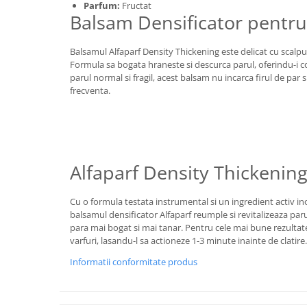
Parfum:
Fructat
Balsam Densificator pentru
Balsamul Alfaparf Density Thickening este delicat cu scalpul,
Formula sa bogata hraneste si descurca parul, oferindu-i cor
parul normal si fragil, acest balsam nu incarca firul de par s
frecventa.
Alfaparf Density Thickenin
Cu o formula testata instrumental si un ingredient activ 
balsamul densificator Alfaparf reumple si revitalizeaza paru
para mai bogat si mai tanar. Pentru cele mai bune rezultate
varfuri, lasandu-l sa actioneze 1-3 minute inainte de clatire.
Informatii conformitate produs