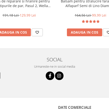
 de reparare si hranire pentru
Balsam pentru stralucire fara 
tipurile de par, Pasul 2, Wella
Alfaparf Semi di Lino Dia
sionals Ultimate Repair, 500 ml
Illuminating Conditioner, 1
191,18 Lei
129,99 Lei
164,56 Lei
99,99 Lei
ADAUGA IN COS
ADAUGA IN COS
SOCIAL
Urmareste-ne in social media
DATE COMERCIALE