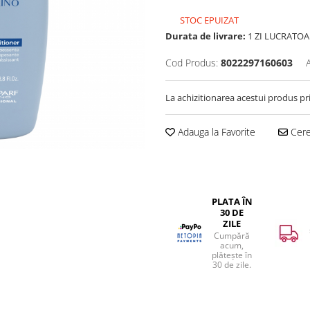
STOC EPUIZAT
Durata de livrare:
1 ZI LUCRATOA
Cod Produs:
8022297160603
La achizitionarea acestui produs pr
Adauga la Favorite
Cere 
PLATA ÎN
30 DE
ZILE
Cumpără
acum,
plătește în
30 de zile.