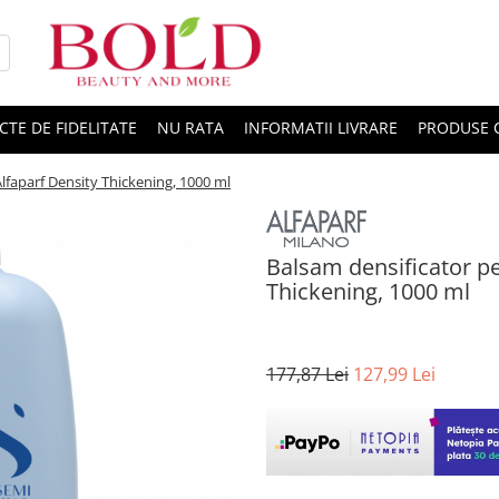
CTE DE FIDELITATE
NU RATA
INFORMATII LIVRARE
PRODUSE 
Alfaparf Density Thickening, 1000 ml
Balsam densificator pe
Thickening, 1000 ml
177,87 Lei
127,99 Lei