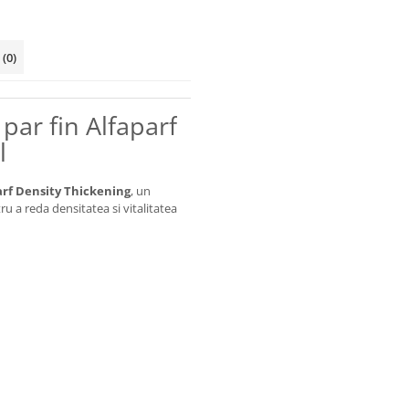
i
(0)
par fin Alfaparf
l
arf Density Thickening
, un
u a reda densitatea si vitalitatea