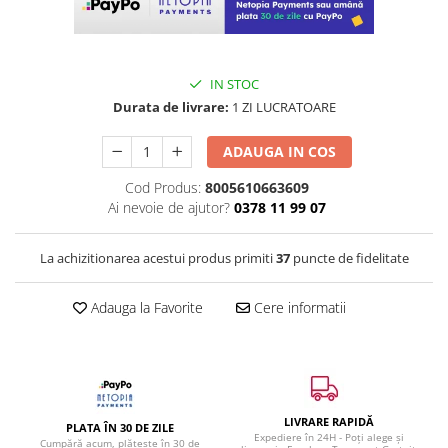
IN STOC
Durata de livrare:
1 ZI LUCRATOARE
ADAUGA IN COS
Cod Produs:
8005610663609
Ai nevoie de ajutor?
0378 11 99 07
La achizitionarea acestui produs primiti
37
puncte de fidelitate
Adauga la Favorite
Cere informatii
LIVRARE RAPIDĂ
PLATA ÎN 30 DE ZILE
Expediere în 24H - Poți alege și
Cumpără acum, plătește în 30 de