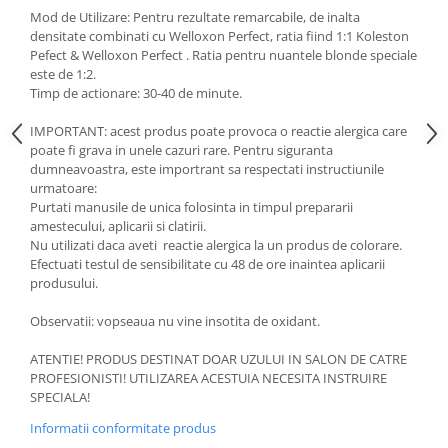
Mod de Utilizare: Pentru rezultate remarcabile, de inalta
densitate combinati cu Welloxon Perfect, ratia fiind 1:1 Koleston
Pefect & Welloxon Perfect . Ratia pentru nuantele blonde speciale
este de 1:2.
Timp de actionare: 30-40 de minute.
IMPORTANT: acest produs poate provoca o reactie alergica care
poate fi grava in unele cazuri rare. Pentru siguranta
dumneavoastra, este importrant sa respectati instructiunile
urmatoare:
Purtati manusile de unica folosinta in timpul prepararii
amestecului, aplicarii si clatirii.
Nu utilizati daca aveti reactie alergica la un produs de colorare.
Efectuati testul de sensibilitate cu 48 de ore inaintea aplicarii
produsului.
Observatii: vopseaua nu vine insotita de oxidant.
ATENTIE! PRODUS DESTINAT DOAR UZULUI IN SALON DE CATRE
PROFESIONISTI! UTILIZAREA ACESTUIA NECESITA INSTRUIRE
SPECIALA!
Informatii conformitate produs