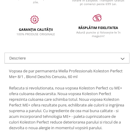
livrare in Easybox. Transport Gratuit
zile.
pt comenzi peste 699 Lei.
RĂSPLĂTIM FIDELITATEA
GARANȚIA CALITĂȚII
Adună puncte și folosește-le în
100% PRODUSE ORIGINALE
magazin!
Descriere
Vopsea de par permanenta Wella Professionals Koleston Perfect
Me+ 8/1 , Blond Deschis Cenusiu, 60 ml
Refacuta si revolutionata, noua vopsea Koleston Perfect cu ME+
ofera culoarea desavarsita. Noua vopsea Koleston Perfect
reprezinta culoarea care schimba totul. Noua vopsea Koleston
Perfect ME+ ofera rezultate pure, echilibrate ale culorii si ingrijirea
suprema a parului. Cu ingrediente de cea mai buna calitate - si
acum incorporand tehnologia ME+ - paleta cuprinzatoare de
culori Koleston Perfect reduce deteriorarea parului si riscul de a
dezvolta o noua alergie in momentul vopsirii parului.