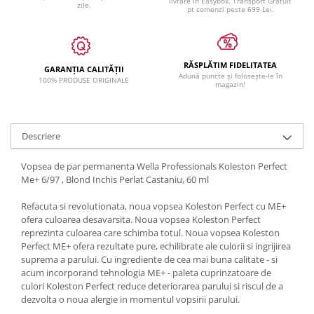
livrare in Easybox. Transport Gratuit
zile.
pt comenzi peste 699 Lei.
RĂSPLĂTIM FIDELITATEA
GARANȚIA CALITĂȚII
Adună puncte și folosește-le în
100% PRODUSE ORIGINALE
magazin!
Descriere
Vopsea de par permanenta Wella Professionals Koleston Perfect
Me+ 6/97 , Blond Inchis Perlat Castaniu, 60 ml
Refacuta si revolutionata, noua vopsea Koleston Perfect cu ME+
ofera culoarea desavarsita. Noua vopsea Koleston Perfect
reprezinta culoarea care schimba totul. Noua vopsea Koleston
Perfect ME+ ofera rezultate pure, echilibrate ale culorii si ingrijirea
suprema a parului. Cu ingrediente de cea mai buna calitate - si
acum incorporand tehnologia ME+ - paleta cuprinzatoare de
culori Koleston Perfect reduce deteriorarea parului si riscul de a
dezvolta o noua alergie in momentul vopsirii parului.