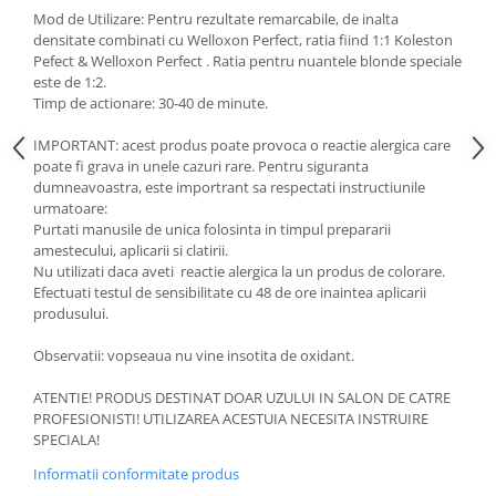
Mod de Utilizare: Pentru rezultate remarcabile, de inalta
densitate combinati cu Welloxon Perfect, ratia fiind 1:1 Koleston
Pefect & Welloxon Perfect . Ratia pentru nuantele blonde speciale
este de 1:2.
Timp de actionare: 30-40 de minute.
IMPORTANT: acest produs poate provoca o reactie alergica care
poate fi grava in unele cazuri rare. Pentru siguranta
dumneavoastra, este importrant sa respectati instructiunile
urmatoare:
Purtati manusile de unica folosinta in timpul prepararii
amestecului, aplicarii si clatirii.
Nu utilizati daca aveti reactie alergica la un produs de colorare.
Efectuati testul de sensibilitate cu 48 de ore inaintea aplicarii
produsului.
Observatii: vopseaua nu vine insotita de oxidant.
ATENTIE! PRODUS DESTINAT DOAR UZULUI IN SALON DE CATRE
PROFESIONISTI! UTILIZAREA ACESTUIA NECESITA INSTRUIRE
SPECIALA!
Informatii conformitate produs