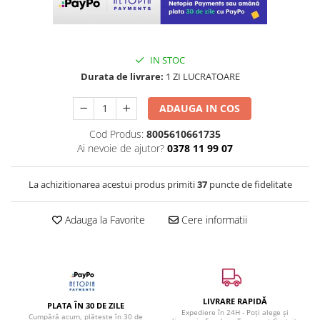
IN STOC
Durata de livrare:
1 ZI LUCRATOARE
ADAUGA IN COS
Cod Produs:
8005610661735
Ai nevoie de ajutor?
0378 11 99 07
La achizitionarea acestui produs primiti
37
puncte de fidelitate
Adauga la Favorite
Cere informatii
LIVRARE RAPIDĂ
PLATA ÎN 30 DE ZILE
Expediere în 24H - Poți alege și
Cumpără acum, plătește în 30 de