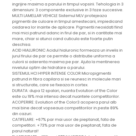
ingrijire maxima a parului in timpul vopsirii. Tehologia in 3
dimensiuni: 3 componente exclusive in 3 faze succesive.
MULTI LAMELLAR VEHICLE Sistemul MLV protejeaza
pigmentii de culoare in timpul amestecarii, impiedicand
oxidarea lor inainte de aplicare. Pigmentii neoxidati fiind
mai mici patrund adanc in firul de par, si in cantitate mai
mare, chiar si atunci cand cuticula este foarte putin
deschisa.
ACID HIALURONIC Acidul hialuronic formeaza un invelis in
jurul firului de par ce permite o distributie uniforma a
culorii si aderenta maxima pe par. Ajuta la mentinerea
nivelului optim de hidratare a parului.
SISTEMUL HCI HYPER INTENSE COLOR Micropigmentii
patrund in fibra capilara si se reunesc in molecule mari
si structurate, care se fixeaza in cortex.
DURATA: dupa 12 spalari, nuanta Evolution of the Color
este cu 19% mai intensa decat nuantele competitorilor.
ACOPERIRE: Evolution of the Color3 acopera parul alb
mai bine decat vopseaua competitorilor in peste 89%
din cazuri.
CATIFELARE: +67% par mai usor de pieptanat, fata de
competitori. +73% par mai usor de pieptanat, fata de
parul natural!