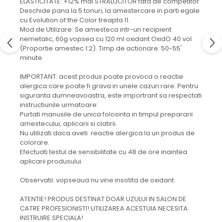
ELASTICITATE: +12% mai STRALUCITOR fata de competitor
Deschide pana la 5 tonuri, la amestercare in parti egale
cu Evolution of the Color treapta 11.
Mod de Utilizare: Se amesteca intr-un recipient
nemetalic, 60g vopsea cu 120 ml oxidant OxidO 40 vol
(Proportie amestec 1:2). Timp de actionare: 50-55'
minute.
IMPORTANT: acest produs poate provoca o reactie
alergica care poate fi grava in unele cazuri rare. Pentru
siguranta dumneavoastra, este importrant sa respectati
instructiunile urmatoare:
Purtati manusile de unica folosinta in timpul prepararii
amestecului, aplicarii si clatirii.
Nu utilizati daca aveti reactie alergica la un produs de
colorare.
Efectuati testul de sensibilitate cu 48 de ore inaintea
aplicarii produsului.
Observatii: vopseaua nu vine insotita de oxidant.
ATENTIE! PRODUS DESTINAT DOAR UZULUI IN SALON DE
CATRE PROFESIONISTI! UTILIZAREA ACESTUIA NECESITA
INSTRUIRE SPECIALA!