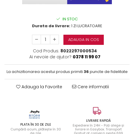
IN STOC
Durata de livrare:
1 ZI LUCRATOARE
ADAUGA IN COS
Cod Produs:
8022297000534
Ai nevoie de ajutor?
0378 11 99 07
La achizitionarea acestui produs primiti
36
puncte de fidelitate
Adauga la Favorite
Cere informatii
LIVRARE RAPIDĂ
PLATA ÎN 30 DE ZILE
Expediere în 24H - Poți alege și
Cumpără acum, plătește în 30
livrare in Easybox. Transport
de zile.
Gratuit pt comenzi peste 699