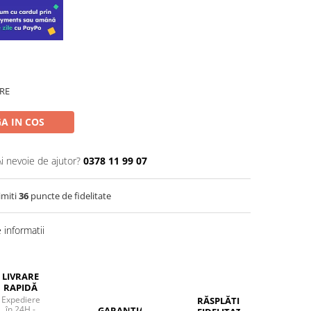
RE
A IN COS
Ai nevoie de ajutor?
0378 11 99 07
imiti
36
puncte de fidelitate
informatii
LIVRARE
RAPIDĂ
Expediere
RĂSPLĂTIM
în 24H -
GARANȚIA