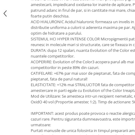
amestecarii, impiedicand oxidarea lor inainte de aplicare. P
patrund adanc in firul de par, si in cantitate mai mare, chia
foarte putin deschisa.
ACID HIALURONIC Acidul hialuronic formeaza un invelis in j
distributie uniforma a culorii si aderenta maxima pe par. A
optim de hidratare a parului.
SISTEMUL HCI HYPER INTENSE COLOR Micropigmentii patrund
reunesc in molecule mari si structurate, care se fixeaza in c
DURATA: dupa 12 spalari, nuanta Evolution of the Color es
nuantele competitorilor.
ACOPERIRE: Evolution of the Color3 acopera parul alb mai
competitorilor in peste 89% din cazuri.
CATIFELARE: +67% par mai usor de pieptanat, fata de comp
pieptanat, fata de parul natural!
ELASTICITATE: +12% mai STRALUCITOR fata de competitor D
amestercare in parti egale cu Evolution of the Color treapt
Mod de Utilizare: Se amesteca intr-un recipient nemetalic,
OxidO 40 vol (Proportie amestec 1:2). Timp de actionare: 5
IMPORTANT: acest produs poate provoca o reactie alergica 
cazuri rare. Pentru siguranta dumneavoastra, este importra
urmatoare:
Purtati manusile de unica folosinta in timpul prepararii ameste