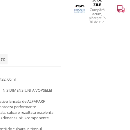
30 DE
ZILE
Cumpără
acum,
plătește în
30 de zile.
i
(1)
.32 ,60ml
IN 3 DIMENSIUNI A VOPSELEI
ativa lansata de ALFAPARF
ranteaza performante
ala: culoare rezultata excelenta
 in 3 dimensiuni: 3 componente
ii de culoare in timpul