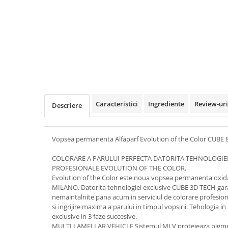
Caracteristici
Ingrediente
Review-ur
Descriere
Vopsea permanenta Alfaparf Evolution of the Color CUBE 8
COLORARE A PARULUI PERFECTA DATORITA TEHNOLOGIEI 
PROFESIONALE EVOLUTION OF THE COLOR.
Evolution of the Color este noua vopsea permanenta oxid
MILANO. Datorita tehnologiei exclusive CUBE 3D TECH ga
nemaintalnite pana acum in serviciul de colorare profesion
si ingrijire maxima a parului in timpul vopsirii. Tehologia
exclusive in 3 faze succesive.
MULTI LAMELLAR VEHICLE Sistemul MLV protejeaza pigment