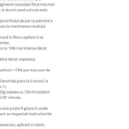
igmentii neoxidati fiind mai mici
r si atunci cand cuticula este
urul firului de par ce permite o
juta la mentinerea nivelului
 in fibra capilara si se
ortex.
te cu 19% mai intensa decat
 bine decat vopseaua
etitori. +73% par mai usor de
eschide pana la 5 tonuri, la
a 11.
 60g vopsea cu 120 ml oxidant
0-55' minute.
care poate fi grava in unele
nt sa respectati instructiunile
cului, aplicarii si clatirii.