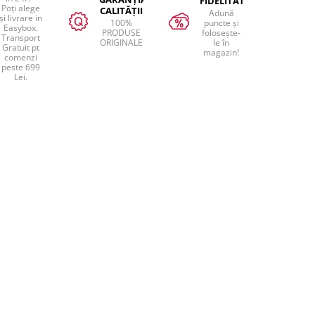
FIDELITATEA
Poți alege
CALITĂȚII
Adună
și livrare in
100%
puncte și
Easybox.
PRODUSE
folosește-
Transport
ORIGINALE
le în
Gratuit pt
magazin!
comenzi
peste 699
Lei.