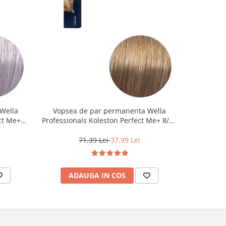
Wella
Vopsea de par permanenta Wella
Vopsea d
ct Me+
Professionals Koleston Perfect Me+ 8/0 ,
Life Colo
 Cenusiu,
Blond Deschis Natural, 60 ml
71,39 Lei
37,99 Lei
ADAUGA IN COS
AD