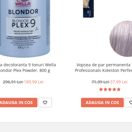
a decoloranta 9 tonuri Wella
Vopsea de par permanenta 
londor Plex Powder, 800 g
Professionals Koleston Perfe
12/81 , Blond Special Albastrui
60 ml
296,91 Lei
189,99 Lei
71,39 Lei
37,99 Lei
ADAUGA IN COS
ADAUGA IN COS