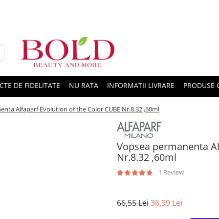
CTE DE FIDELITATE
NU RATA
INFORMATII LIVRARE
PRODUSE 
nta Alfaparf Evolution of the Color CUBE Nr.8.32 ,60ml
Vopsea permanenta Alf
Nr.8.32 ,60ml
1 Review
66,55 Lei
36,99 Lei