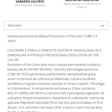
GARANȚIA CALITĂȚII
Adună puncte și folosește-le în
100% PRODUSE ORIGINALE
magazin!
Descriere
Vopsea permanenta Alfaparf Evolution of the Color CUBE 7.4
,60ml
COLORARE A PARULUI PERFECTA DATORITA TEHNOLOGIEI IN 3
DIMENSIUNI A VOPSELEI PROFESIONALE EVOLUTION OF THE
COLOR.
Evolution of the Color este noua vopsea permanenta oxidativa
lansata de ALFAPARF MILANO. Datorita tehnologiei exclusive
CUBE 3D TECH garanteaza performante nemaintalnite pana
acum in serviciul de colorare profesionala: culoare rezultata
excelenta si ingrijire maxima a parului in timpul vopsirii. Tehologia
in 3 dimensiuni: 3 componente exclusive in 3 faze succesive.
MULTI LAMELLAR VEHICLE Sistemul MLV protejeaza pigmentii de
culoare in timpul amestecarii, impiedicand oxidarea lor inainte de
aplicare. Pigmentii neoxidati fiind mai mici patrund adanc in firul
de par, si in cantitate mai mare, chiar si atunci cand cuticula este