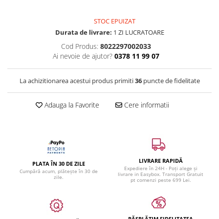
STOC EPUIZAT
Durata de livrare:
1 ZI LUCRATOARE
Cod Produs:
8022297002033
Ai nevoie de ajutor?
0378 11 99 07
La achizitionarea acestui produs primiti
36
puncte de fidelitate
Adauga la Favorite
Cere informatii
LIVRARE RAPIDĂ
PLATA ÎN 30 DE ZILE
Expediere în 24H - Poți alege și
Cumpără acum, plătește în 30 de
livrare in Easybox. Transport Gratuit
zile.
pt comenzi peste 699 Lei.
RĂSPLĂTIM FIDELITATEA