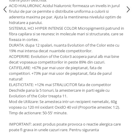
foarte putin deschisa.
ACID HIALURONIC Acidul hialuronic formeaza un invelis in jurul
firului de par ce permite o distributie uniforma a culorii si
aderenta maxima pe par. Ajuta la mentinerea nivelului optim de
hidratare a parului.
SISTEMUL HCI HYPER INTENSE COLOR Micropigmentii patrund in
fibra capilara si se reunesc in molecule mari si structurate, care se
fixeaza in cortex.
DURATA: dupa 12 spalari, nuanta Evolution of the Color este cu
19% mai intensa decat nuantele competitorilor.
ACOPERIRE: Evolution of the Color3 acopera parul alb mai bine
decat vopseaua competitorilor in peste 89% din cazuri.
CATIFELARE: +67% par mai usor de pieptanat, fata de
competitori. +73% par mai usor de pieptanat, fata de parul
natural!
ELASTICITATE: +12% mai STRALUCITOR fata de competitor
Deschide pana la 5 tonuri, la amestercare in parti egale cu
Evolution of the Color treapta 11.
Mod de Utilizare: Se amesteca intr-un recipient nemetalic, 60g
vopsea cu 120 ml oxidant OxidO 40 vol (Proportie amestec 1:2).
Timp de actionare: 50-55' minute.
IMPORTANT: acest produs poate provoca o reactie alergica care
poate fi grava in unele cazuri rare. Pentru siguranta