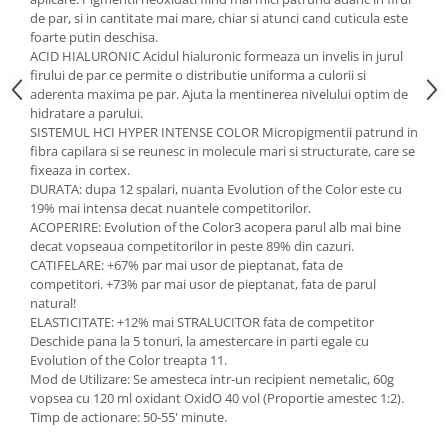
de par, si in cantitate mai mare, chiar si atunci cand cuticula este
foarte putin deschisa.
ACID HIALURONIC Acidul hialuronic formeaza un invelis in jurul
firului de par ce permite o distributie uniforma a culorii si
aderenta maxima pe par. Ajuta la mentinerea nivelului optim de
hidratare a parului.
SISTEMUL HCI HYPER INTENSE COLOR Micropigmentii patrund in
fibra capilara si se reunesc in molecule mari si structurate, care se
fixeaza in cortex.
DURATA: dupa 12 spalari, nuanta Evolution of the Color este cu
19% mai intensa decat nuantele competitorilor.
ACOPERIRE: Evolution of the Color3 acopera parul alb mai bine
decat vopseaua competitorilor in peste 89% din cazuri.
CATIFELARE: +67% par mai usor de pieptanat, fata de
competitori. +73% par mai usor de pieptanat, fata de parul
natural!
ELASTICITATE: +12% mai STRALUCITOR fata de competitor
Deschide pana la 5 tonuri, la amestercare in parti egale cu
Evolution of the Color treapta 11.
Mod de Utilizare: Se amesteca intr-un recipient nemetalic, 60g
vopsea cu 120 ml oxidant OxidO 40 vol (Proportie amestec 1:2).
Timp de actionare: 50-55' minute.