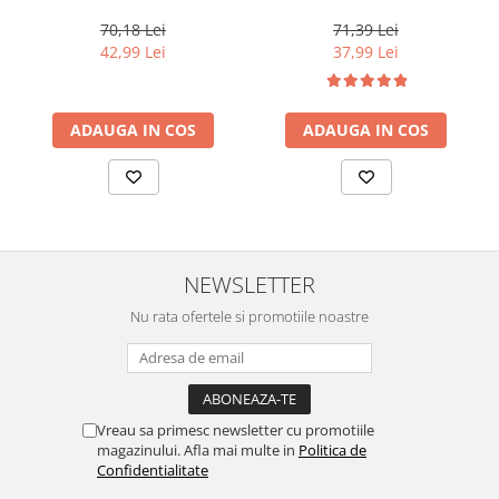
1000 ml
Koleston Perfect Me+ 8/0 ,
Blond Deschis Natural, 60
70,18 Lei
71,39 Lei
ml
42,99 Lei
37,99 Lei
ADAUGA IN COS
ADAUGA IN COS
NEWSLETTER
Nu rata ofertele si promotiile noastre
Vreau sa primesc newsletter cu promotiile
magazinului. Afla mai multe in
Politica de
Confidentialitate