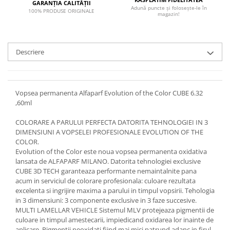
GARANȚIA CALITĂȚII
Adună puncte și folosește-le în
100% PRODUSE ORIGINALE
magazin!
Descriere
Vopsea permanenta Alfaparf Evolution of the Color CUBE 6.32
,60ml
COLORARE A PARULUI PERFECTA DATORITA TEHNOLOGIEI IN 3
DIMENSIUNI A VOPSELEI PROFESIONALE EVOLUTION OF THE
COLOR.
Evolution of the Color este noua vopsea permanenta oxidativa
lansata de ALFAPARF MILANO. Datorita tehnologiei exclusive
CUBE 3D TECH garanteaza performante nemaintalnite pana
acum in serviciul de colorare profesionala: culoare rezultata
excelenta si ingrijire maxima a parului in timpul vopsirii. Tehologia
in 3 dimensiuni: 3 componente exclusive in 3 faze succesive.
MULTI LAMELLAR VEHICLE Sistemul MLV protejeaza pigmentii de
culoare in timpul amestecarii, impiedicand oxidarea lor inainte de
aplicare. Pigmentii neoxidati fiind mai mici patrund adanc in firul