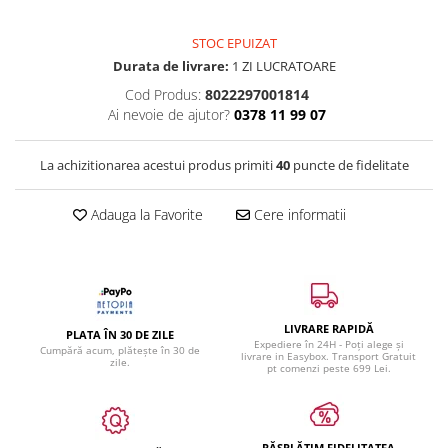
STOC EPUIZAT
Durata de livrare:
1 ZI LUCRATOARE
Cod Produs:
8022297001814
Ai nevoie de ajutor?
0378 11 99 07
La achizitionarea acestui produs primiti
40
puncte de fidelitate
Adauga la Favorite
Cere informatii
LIVRARE RAPIDĂ
PLATA ÎN 30 DE ZILE
Expediere în 24H - Poți alege și
Cumpără acum, plătește în 30 de
livrare in Easybox. Transport Gratuit
zile.
pt comenzi peste 699 Lei.
RĂSPLĂTIM FIDELITATEA