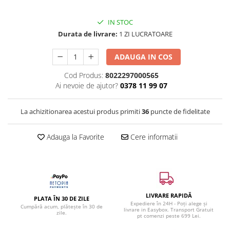
IN STOC
Durata de livrare:
1 ZI LUCRATOARE
ADAUGA IN COS
Cod Produs:
8022297000565
Ai nevoie de ajutor?
0378 11 99 07
La achizitionarea acestui produs primiti
36
puncte de fidelitate
Adauga la Favorite
Cere informatii
LIVRARE RAPIDĂ
PLATA ÎN 30 DE ZILE
Expediere în 24H - Poți alege și
Cumpără acum, plătește în 30 de
livrare in Easybox. Transport Gratuit
zile.
pt comenzi peste 699 Lei.