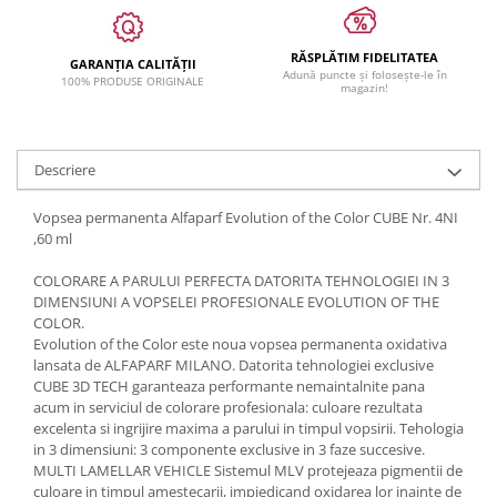
RĂSPLĂTIM FIDELITATEA
GARANȚIA CALITĂȚII
Adună puncte și folosește-le în
100% PRODUSE ORIGINALE
magazin!
Descriere
Vopsea permanenta Alfaparf Evolution of the Color CUBE Nr. 4NI
,60 ml
COLORARE A PARULUI PERFECTA DATORITA TEHNOLOGIEI IN 3
DIMENSIUNI A VOPSELEI PROFESIONALE EVOLUTION OF THE
COLOR.
Evolution of the Color este noua vopsea permanenta oxidativa
lansata de ALFAPARF MILANO. Datorita tehnologiei exclusive
CUBE 3D TECH garanteaza performante nemaintalnite pana
acum in serviciul de colorare profesionala: culoare rezultata
excelenta si ingrijire maxima a parului in timpul vopsirii. Tehologia
in 3 dimensiuni: 3 componente exclusive in 3 faze succesive.
MULTI LAMELLAR VEHICLE Sistemul MLV protejeaza pigmentii de
culoare in timpul amestecarii, impiedicand oxidarea lor inainte de