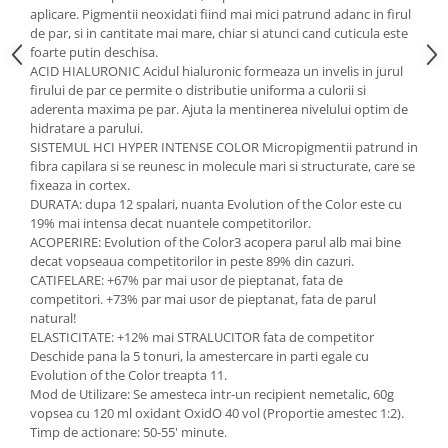
aplicare. Pigmentii neoxidati fiind mai mici patrund adanc in firul
de par, si in cantitate mai mare, chiar si atunci cand cuticula este
foarte putin deschisa.
ACID HIALURONIC Acidul hialuronic formeaza un invelis in jurul
firului de par ce permite o distributie uniforma a culorii si
aderenta maxima pe par. Ajuta la mentinerea nivelului optim de
hidratare a parului.
SISTEMUL HCI HYPER INTENSE COLOR Micropigmentii patrund in
fibra capilara si se reunesc in molecule mari si structurate, care se
fixeaza in cortex.
DURATA: dupa 12 spalari, nuanta Evolution of the Color este cu
19% mai intensa decat nuantele competitorilor.
ACOPERIRE: Evolution of the Color3 acopera parul alb mai bine
decat vopseaua competitorilor in peste 89% din cazuri.
CATIFELARE: +67% par mai usor de pieptanat, fata de
competitori. +73% par mai usor de pieptanat, fata de parul
natural!
ELASTICITATE: +12% mai STRALUCITOR fata de competitor
Deschide pana la 5 tonuri, la amestercare in parti egale cu
Evolution of the Color treapta 11.
Mod de Utilizare: Se amesteca intr-un recipient nemetalic, 60g
vopsea cu 120 ml oxidant OxidO 40 vol (Proportie amestec 1:2).
Timp de actionare: 50-55' minute.