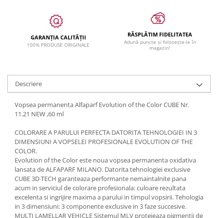
RĂSPLĂTIM FIDELITATEA
GARANȚIA CALITĂȚII
Adună puncte și folosește-le în
100% PRODUSE ORIGINALE
magazin!
Descriere
Vopsea permanenta Alfaparf Evolution of the Color CUBE Nr.
11.21 NEW ,60 ml
COLORARE A PARULUI PERFECTA DATORITA TEHNOLOGIEI IN 3
DIMENSIUNI A VOPSELEI PROFESIONALE EVOLUTION OF THE
COLOR.
Evolution of the Color este noua vopsea permanenta oxidativa
lansata de ALFAPARF MILANO. Datorita tehnologiei exclusive
CUBE 3D TECH garanteaza performante nemaintalnite pana
acum in serviciul de colorare profesionala: culoare rezultata
excelenta si ingrijire maxima a parului in timpul vopsirii. Tehologia
in 3 dimensiuni: 3 componente exclusive in 3 faze succesive.
MULTI LAMELLAR VEHICLE Sistemul MLV protejeaza pigmentii de