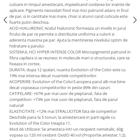
culoare in timpul amestecarii, impiedicand oxidarea lor inainte de
aplicare. Pigmentii neoxidati fiind mai mici patrund adanc in firul
de par, si in cantitate mai mare, chiar si atunci cand cuticula este
foarte putin deschisa.
ACID HIALURONIC Acidul hialuronic formeaza un invelis in jurul
firului de par ce permite o distributie uniforma a culorii si
aderenta maxima pe par. Ajuta la mentinerea nivelului optim de
hidratare a parului.
SISTEMUL HCI HYPER INTENSE COLOR Micropigmentii patrund in
fibra capilara si se reunesc in molecule mari si structurate, care se
fixeaza in cortex.
DURATA: dupa 12 spalari, nuanta Evolution of the Color este cu
19% mai intensa decat nuantele competitorilor.
ACOPERIRE: Evolution of the Color3 acopera parul alb mai bine
decat vopseaua competitorilor in peste 89% din cazuri.
CATIFELARE: +67% par mai usor de pieptanat, fata de
competitori. +73% par mai usor de pieptanat, fata de parul
natural!
ELASTICITATE: +12% mai STRALUCITOR fata de competitor
Deschide pana la 5 tonuri, la amestercare in parti egale cu
Evolution of the Color treapta 11.
Mod de Utilizare: Se amesteca intr-un recipient nemetalic, 60g
vopsea cu 120 ml oxidant OxidO 40 vol (Proportie amestec 1:2).