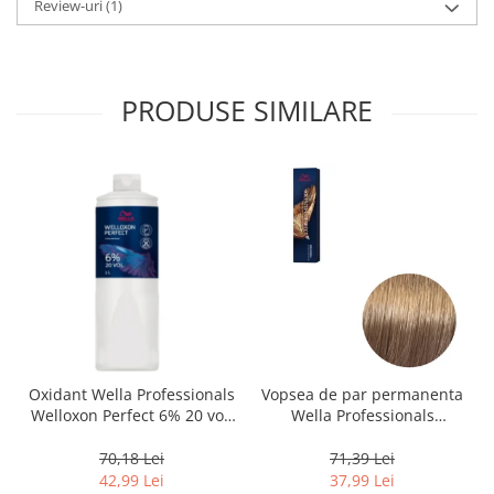
Review-uri
(1)
PRODUSE SIMILARE
Oxidant Wella Professionals
Vopsea de par permanenta
Welloxon Perfect 6% 20 vol,
Wella Professionals
1000 ml
Koleston Perfect Me+ 8/0 ,
Blond Deschis Natural, 60
70,18 Lei
71,39 Lei
ml
42,99 Lei
37,99 Lei