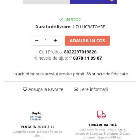
IN STOC
Durata de livrare:
1 ZI LUCRATOARE
ADAUGA IN COS
Cod Produs:
8022297019826
Ai nevoie de ajutor?
0378 11 99 07
La achizitionarea acestui produs primiti
36
puncte de fidelitate
Adauga la Favorite
Cere informatii
LIVRARE RAPIDĂ
PLATA ÎN 30 DE ZILE
Expediere în 24H - Poți alege și
Cumpără acum, plătește în 30 de
livrare in Easybox. Transport Gratuit
zile.
pt comenzi peste 699 Lei.