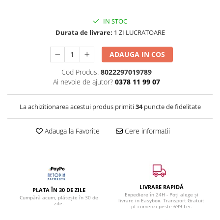
IN STOC
Durata de livrare:
1 ZI LUCRATOARE
ADAUGA IN COS
Cod Produs:
8022297019789
Ai nevoie de ajutor?
0378 11 99 07
La achizitionarea acestui produs primiti
34
puncte de fidelitate
Adauga la Favorite
Cere informatii
LIVRARE RAPIDĂ
PLATA ÎN 30 DE ZILE
Expediere în 24H - Poți alege și
Cumpără acum, plătește în 30 de
livrare in Easybox. Transport Gratuit
zile.
pt comenzi peste 699 Lei.