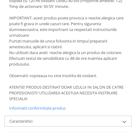
vopsea cu 120 ml oxidant OxidO 40 vol (Proportie amestec 1:2).
Timp de actionare: 50-55' minute.
IMPORTANT: acest produs poate provoca o reactie alergica care
poate fi grava in unele cazuri rare. Pentru siguranta
dumneavoastra, este importrant sa respectati instructiunile
urmatoare:
Purtati manusile de unica folosinta in timpul prepararii
amestecului, aplicarii si clatirii.
Nu utilizati daca aveti reactie alergica la un produs de colorare.
Efectuati testul de sensibilitate cu 48 de ore inaintea aplicarii
produsului.
Observatii: vopseaua nu vine insotita de oxidant.
ATENTIE! PRODUS DESTINAT DOAR UZULUI IN SALON DE CATRE
PROFESIONISTI! UTILIZAREA ACESTUIA NECESITA INSTRUIRE
SPECIALA!
Informatii conformitate produs
Caracteristici