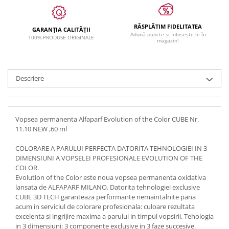
RĂSPLĂTIM FIDELITATEA
GARANȚIA CALITĂȚII
Adună puncte și folosește-le în
100% PRODUSE ORIGINALE
magazin!
Descriere
Vopsea permanenta Alfaparf Evolution of the Color CUBE Nr.
11.10 NEW ,60 ml
COLORARE A PARULUI PERFECTA DATORITA TEHNOLOGIEI IN 3
DIMENSIUNI A VOPSELEI PROFESIONALE EVOLUTION OF THE
COLOR.
Evolution of the Color este noua vopsea permanenta oxidativa
lansata de ALFAPARF MILANO. Datorita tehnologiei exclusive
CUBE 3D TECH garanteaza performante nemaintalnite pana
acum in serviciul de colorare profesionala: culoare rezultata
excelenta si ingrijire maxima a parului in timpul vopsirii. Tehologia
in 3 dimensiuni: 3 componente exclusive in 3 faze succesive.