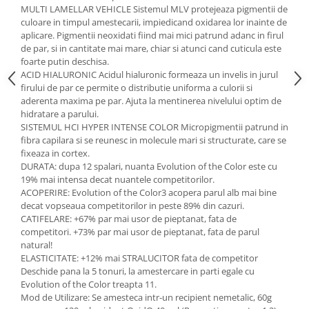
MULTI LAMELLAR VEHICLE Sistemul MLV protejeaza pigmentii de
culoare in timpul amestecarii, impiedicand oxidarea lor inainte de
aplicare. Pigmentii neoxidati fiind mai mici patrund adanc in firul
de par, si in cantitate mai mare, chiar si atunci cand cuticula este
foarte putin deschisa.
ACID HIALURONIC Acidul hialuronic formeaza un invelis in jurul
firului de par ce permite o distributie uniforma a culorii si
aderenta maxima pe par. Ajuta la mentinerea nivelului optim de
hidratare a parului.
SISTEMUL HCI HYPER INTENSE COLOR Micropigmentii patrund in
fibra capilara si se reunesc in molecule mari si structurate, care se
fixeaza in cortex.
DURATA: dupa 12 spalari, nuanta Evolution of the Color este cu
19% mai intensa decat nuantele competitorilor.
ACOPERIRE: Evolution of the Color3 acopera parul alb mai bine
decat vopseaua competitorilor in peste 89% din cazuri.
CATIFELARE: +67% par mai usor de pieptanat, fata de
competitori. +73% par mai usor de pieptanat, fata de parul
natural!
ELASTICITATE: +12% mai STRALUCITOR fata de competitor
Deschide pana la 5 tonuri, la amestercare in parti egale cu
Evolution of the Color treapta 11.
Mod de Utilizare: Se amesteca intr-un recipient nemetalic, 60g