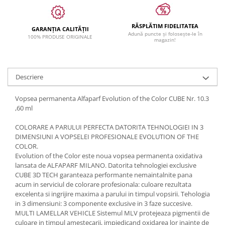
RĂSPLĂTIM FIDELITATEA
GARANȚIA CALITĂȚII
Adună puncte și folosește-le în
100% PRODUSE ORIGINALE
magazin!
Descriere
Vopsea permanenta Alfaparf Evolution of the Color CUBE Nr. 10.3
,60 ml
COLORARE A PARULUI PERFECTA DATORITA TEHNOLOGIEI IN 3
DIMENSIUNI A VOPSELEI PROFESIONALE EVOLUTION OF THE
COLOR.
Evolution of the Color este noua vopsea permanenta oxidativa
lansata de ALFAPARF MILANO. Datorita tehnologiei exclusive
CUBE 3D TECH garanteaza performante nemaintalnite pana
acum in serviciul de colorare profesionala: culoare rezultata
excelenta si ingrijire maxima a parului in timpul vopsirii. Tehologia
in 3 dimensiuni: 3 componente exclusive in 3 faze succesive.
MULTI LAMELLAR VEHICLE Sistemul MLV protejeaza pigmentii de
culoare in timpul amestecarii, impiedicand oxidarea lor inainte de