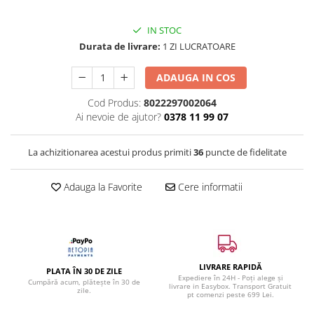
IN STOC
Durata de livrare:
1 ZI LUCRATOARE
ADAUGA IN COS
Cod Produs:
8022297002064
Ai nevoie de ajutor?
0378 11 99 07
La achizitionarea acestui produs primiti
36
puncte de fidelitate
Adauga la Favorite
Cere informatii
LIVRARE RAPIDĂ
PLATA ÎN 30 DE ZILE
Expediere în 24H - Poți alege și
Cumpără acum, plătește în 30 de
livrare in Easybox. Transport Gratuit
zile.
pt comenzi peste 699 Lei.