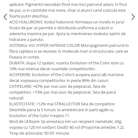
aplicare. Pigmentii neoxidati fiind mai mici patrund adanc in firul
de par, si in cantitate mai mare, chiar si atunci cand cuticula este
foarte putin deschisa.
ACID HIALURONIC Acidul hialuronic formeaza un invelis in jurul
firului de par ce permite o distributie uniforma a culorii si
aderenta maxima pe par. Ajuta la mentinerea nivelului optim de
hidratare a parului.
SISTEMUL HCI HYPER INTENSE COLOR Micropigmentii patrund in
fibra capilara si se reunesc in molecule mari si structurate, care se
fixeaza in cortex.
DURATA: dupa 12 spalari, nuanta Evolution of the Color este cu
19% mai intensa decat nuantele competitorilor.
ACOPERIRE: Evolution of the Color3 acopera parul alb mai bine
decat vopseaua competitorilor in peste 89% din cazuri.
CATIFELARE: +67% par mai usor de pieptanat, fata de
competitori. +73% par mai usor de pieptanat, fata de parul
natural!
ELASTICITATE: +12% mai STRALUCITOR fata de competitor
Deschide pana la 5 tonuri, la amestercare in parti egale cu
Evolution of the Color treapta 11.
Mod de Utilizare: Se amesteca intr-un recipient nemetalic, 60g
vopsea cu 120 ml oxidant OxidO 40 vol (Proportie amestec 1:2).
Timp de actionare: 50-55' minute.