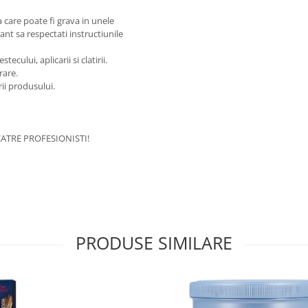
care poate fi grava in unele
nt sa respectati instructiunile
cului, aplicarii si clatirii.
rare.
rii produsului.
ATRE PROFESIONISTI!
PRODUSE SIMILARE