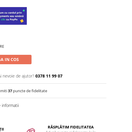
RE
A IN COS
Ai nevoie de ajutor?
0378 11 99 07
imiti
37
puncte de fidelitate
informatii
RĂSPLĂTIM FIDELITATEA
II