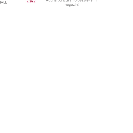
Adună puncte și folosește-le în
NALE
magazin!