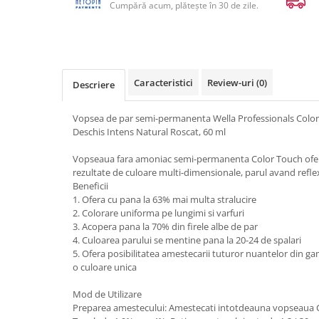
Cumpără acum, plătește în 30 de zile.
Caracteristici
Review-uri
(0)
Descriere
Vopsea de par semi-permanenta Wella Professionals Color
Deschis Intens Natural Roscat, 60 ml
Vopseaua fara amoniac semi-permanenta Color Touch ofera 
rezultate de culoare multi-dimensionale, parul avand reflexi
Beneficii
1. Ofera cu pana la 63% mai multa stralucire
2. Colorare uniforma pe lungimi si varfuri
3. Acopera pana la 70% din firele albe de par
4. Culoarea parului se mentine pana la 20-24 de spalari
5. Ofera posibilitatea amestecarii tuturor nuantelor din 
o culoare unica
Mod de Utilizare
Preparea amestecului: Amestecati intotdeauna vopseaua C