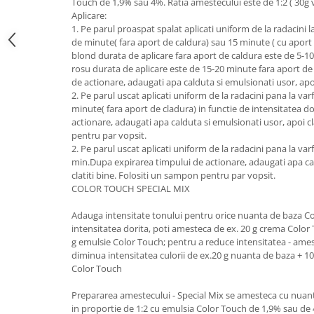
Touch de 1,9% sau 4%. Ratia amestecului este de 1:2 ( 30g
Aplicare:
1. Pe parul proaspat spalat aplicati uniform de la radacini la
de minute( fara aport de caldura) sau 15 minute ( cu aport
blond durata de aplicare fara aport de caldura este de 5-1
rosu durata de aplicare este de 15-20 minute fara aport d
de actionare, adaugati apa calduta si emulsionati usor, apoi 
2. Pe parul uscat aplicati uniform de la radacini pana la varf
minute( fara aport de cladura) in functie de intensitatea d
actionare, adaugati apa calduta si emulsionati usor, apoi cl
pentru par vopsit.
2. Pe parul uscat aplicati uniform de la radacini pana la varf
min.Dupa expirarea timpului de actionare, adaugati apa cal
clatiti bine. Folositi un sampon pentru par vopsit.
COLOR TOUCH SPECIAL MIX
Adauga intensitate tonului pentru orice nuanta de baza Co
intensitatea dorita, poti amesteca de ex. 20 g crema Color 
g emulsie Color Touch; pentru a reduce intensitatea - ame
diminua intensitatea culorii de ex.20 g nuanta de baza + 10
Color Touch
Prepararea amestecului - Special Mix se amesteca cu nua
in proportie de 1:2 cu emulsia Color Touch de 1,9% sau de