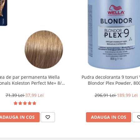
ea de par permanenta Wella
Pudra decoloranta 9 tonuri 
onals Koleston Perfect Me+ 8/0 ,
Blondor Plex Powder, 80
ond Deschis Natural, 60 ml
71,39 Lei
37,99 Lei
296,91 Lei
189,99 Lei
ADAUGA IN COS
ADAUGA IN COS