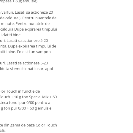
 vopsea + 60g emulsie)
 varfuri. Lasati sa actioneze 20
 de caldura ). Pentru nuantele de
0 minute. Pentru nunatele de
e caldura.Dupa expirarea timpului
clatiti bine.
uri. Lasati sa actioneze 5-20
orita. Dupa expirarea timpului de
atiti bine. Folositi un sampon
uri. Lasati sa actioneze 5-20
duta si emulsionati usor, apoi
lor Touch in functie de
Touch + 10 g ton Special Mix + 60
steca tonul pur 0/00 pentru a
 g ton pur 0/00 + 60 g emulsie
nte din gama de baza Color Touch
 4%.