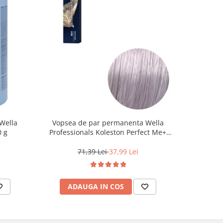
Wella
Vopsea de par permanenta Wella
Vopsea d
0 g
Professionals Koleston Perfect Me+
Life Colo
12/81 , Blond Special Albastrui Cenusiu,
60 ml
71,39 Lei
37,99 Lei
ADAUGA IN COS
AD