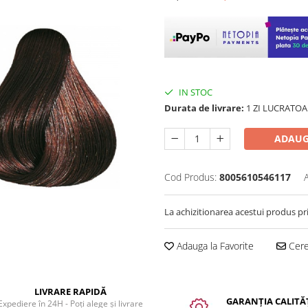
IN STOC
Durata de livrare:
1 ZI LUCRATOA
ADAUG
Cod Produs:
8005610546117
La achizitionarea acestui produs pr
Adauga la Favorite
Cere 
LIVRARE RAPIDĂ
GARANȚIA CALITĂȚ
Expediere în 24H - Poți alege și livrare