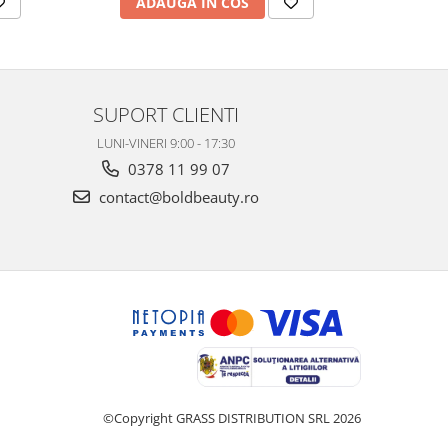
ADAUGA IN COS
AD
SUPORT CLIENTI
LUNI-VINERI 9:00 - 17:30
0378 11 99 07
contact@boldbeauty.ro
©Copyright GRASS DISTRIBUTION SRL 2026