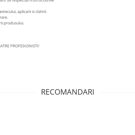
nt sa respectati instructiunile
cului, aplicarii si clatirii.
rare.
rii produsului.
ATRE PROFESIONISTI!
RECOMANDARI