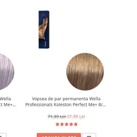
Wella
Vopsea de par permanenta Wella
Vopsea d
ct Me+
Professionals Koleston Perfect Me+ 8/0 ,
Life Colo
 Cenusiu,
Blond Deschis Natural, 60 ml
71,39 Lei
37,99 Lei