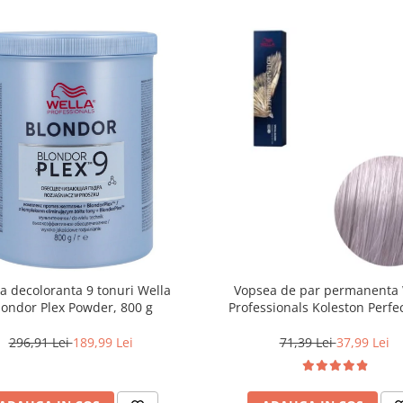
a decoloranta 9 tonuri Wella
Vopsea de par permanenta 
londor Plex Powder, 800 g
Professionals Koleston Perfe
12/81 , Blond Special Albastrui
60 ml
296,91 Lei
189,99 Lei
71,39 Lei
37,99 Lei