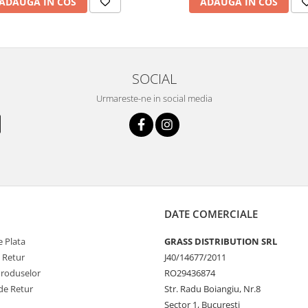
ADAUGA IN COS
ADAUGA IN COS
SOCIAL
Urmareste-ne in social media
DATE COMERCIALE
 Plata
GRASS DISTRIBUTION SRL
e Retur
J40/14677/2011
Produselor
RO29436874
de Retur
Str. Radu Boiangiu, Nr.8
Sector 1, Bucuresti