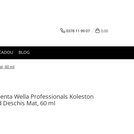
0378 11 99 07
0,00
CADOU
BLOG
t, 60 ml
nta Wella Professionals Koleston
d Deschis Mat, 60 ml