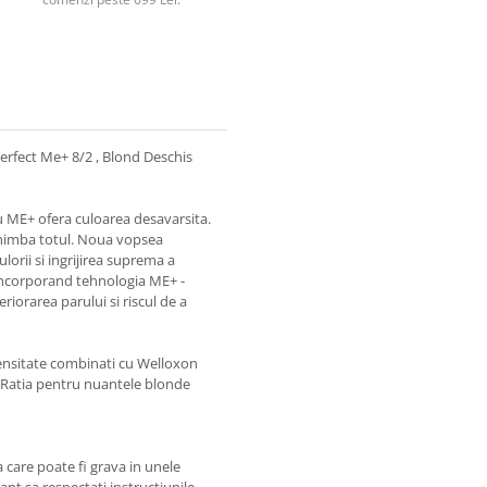
rfect Me+ 8/2 , Blond Deschis
u ME+ ofera culoarea desavarsita.
chimba totul. Noua vopsea
lorii si ingrijirea suprema a
 incorporand tehnologia ME+ -
iorarea parului si riscul de a
densitate combinati cu Welloxon
 . Ratia pentru nuantele blonde
care poate fi grava in unele