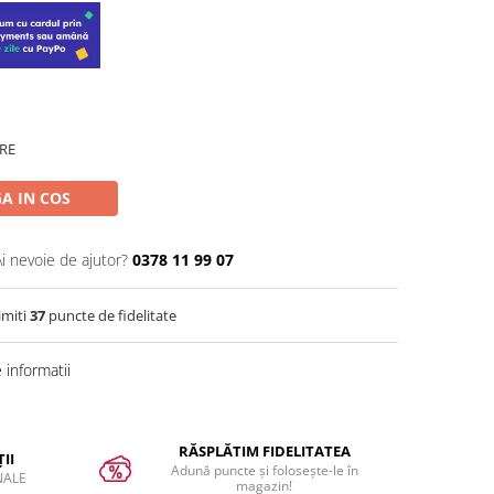
RE
A IN COS
Ai nevoie de ajutor?
0378 11 99 07
imiti
37
puncte de fidelitate
informatii
RĂSPLĂTIM FIDELITATEA
II
Adună puncte și folosește-le în
NALE
magazin!