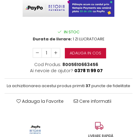
IN STOC
Durata de livrare:
1 ZI LUCRATOARE
ADAUGA IN COS
Cod Produs:
8005610663456
Ai nevoie de ajutor?
0378 11 99 07
La achizitionarea acestui produs primiti
37
puncte de fidelitate
Adauga la Favorite
Cere informatii
LIVRARE RAPIDĂ