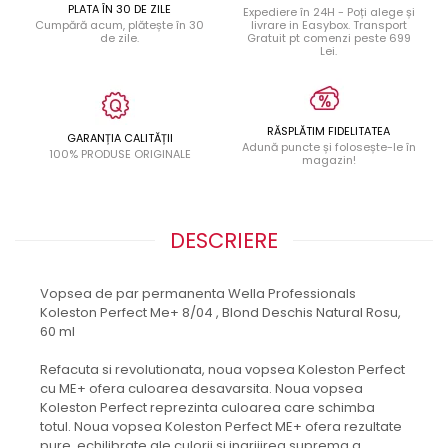
PLATA ÎN 30 DE ZILE
Expediere în 24H - Poți alege și
Cumpără acum, plătește în 30
livrare in Easybox. Transport
de zile.
Gratuit pt comenzi peste 699
Lei.
RĂSPLĂTIM FIDELITATEA
GARANȚIA CALITĂȚII
Adună puncte și folosește-le în
100% PRODUSE ORIGINALE
magazin!
DESCRIERE
Vopsea de par permanenta Wella Professionals
Koleston Perfect Me+ 8/04 , Blond Deschis Natural Rosu,
60 ml
Refacuta si revolutionata, noua vopsea Koleston Perfect
cu ME+ ofera culoarea desavarsita. Noua vopsea
Koleston Perfect reprezinta culoarea care schimba
totul. Noua vopsea Koleston Perfect ME+ ofera rezultate
pure, echilibrate ale culorii si ingrijirea suprema a