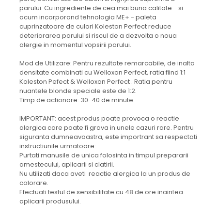
parului. Cu ingrediente de cea mai buna calitate - si
acum incorporand tehnologia ME+ - paleta
cuprinzatoare de culori Koleston Perfect reduce
deteriorarea parului si riscul de a dezvolta o noua
alergie in momentul vopsirii parului.
Mod de Utilizare: Pentru rezultate remarcabile, de inalta
densitate combinati cu Welloxon Perfect, ratia fiind 1:1
Koleston Pefect & Welloxon Perfect . Ratia pentru
nuantele blonde speciale este de 1:2.
Timp de actionare: 30-40 de minute.
IMPORTANT: acest produs poate provoca o reactie
alergica care poate fi grava in unele cazuri rare. Pentru
siguranta dumneavoastra, este importrant sa respectati
instructiunile urmatoare:
Purtati manusile de unica folosinta in timpul prepararii
amestecului, aplicarii si clatirii.
Nu utilizati daca aveti reactie alergica la un produs de
colorare.
Efectuati testul de sensibilitate cu 48 de ore inaintea
aplicarii produsului.