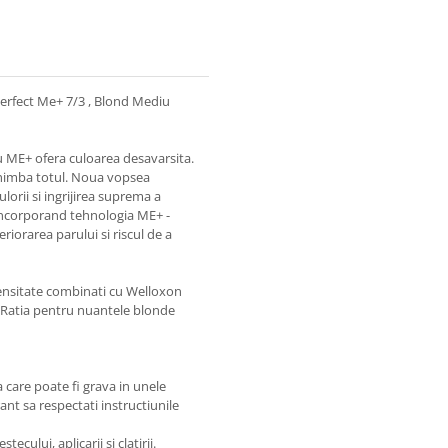
erfect Me+ 7/3 , Blond Mediu
u ME+ ofera culoarea desavarsita.
chimba totul. Noua vopsea
lorii si ingrijirea suprema a
 incorporand tehnologia ME+ -
iorarea parului si riscul de a
densitate combinati cu Welloxon
 . Ratia pentru nuantele blonde
care poate fi grava in unele
nt sa respectati instructiunile
cului, aplicarii si clatirii.