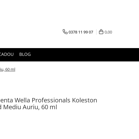
0378 11 99 07
0,00
CADOU
BLOG
u, 60 ml
nta Wella Professionals Koleston
d Mediu Auriu, 60 ml