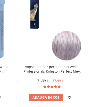
Wella
Vopsea de par permanenta Wella
Vopsea d
0 g
Professionals Koleston Perfect Me+
Life Colo
12/81 , Blond Special Albastrui Cenusiu,
60 ml
71,39 Lei
37,99 Lei
ADAUGA IN COS
AD