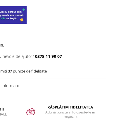
RE
Ai nevoie de ajutor?
0378 11 99 07
imiti
37
puncte de fidelitate
informatii
RĂSPLĂTIM FIDELITATEA
II
Adună puncte și folosește-le în
NALE
magazin!