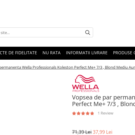
CTE DE FIDELITATE
NU RATA
INFORMATII LIVRARE
PRODUSE 
permanenta Wella Professionals Koleston Perfect Me+ 7/3 , Blond Mediu Auri
Vopsea de par permane
Perfect Me+ 7/3 , Blon
1 Review
71,39 Lei
37,99 Lei