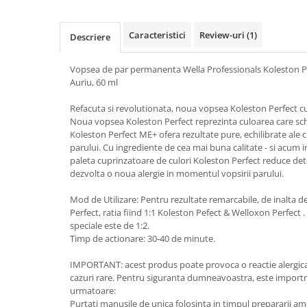
Caracteristici
Review-uri
(1)
Descriere
Vopsea de par permanenta Wella Professionals Koleston P
Auriu, 60 ml
Refacuta si revolutionata, noua vopsea Koleston Perfect c
Noua vopsea Koleston Perfect reprezinta culoarea care s
Koleston Perfect ME+ ofera rezultate pure, echilibrate ale cu
parului. Cu ingrediente de cea mai buna calitate - si acum
paleta cuprinzatoare de culori Koleston Perfect reduce deter
dezvolta o noua alergie in momentul vopsirii parului.
Mod de Utilizare: Pentru rezultate remarcabile, de inalta 
Perfect, ratia fiind 1:1 Koleston Pefect & Welloxon Perfect
speciale este de 1:2.
Timp de actionare: 30-40 de minute.
IMPORTANT: acest produs poate provoca o reactie alergica 
cazuri rare. Pentru siguranta dumneavoastra, este importra
urmatoare:
Purtati manusile de unica folosinta in timpul prepararii ameste