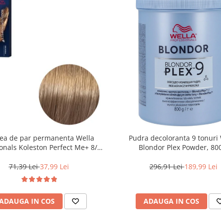
ea de par permanenta Wella
Pudra decoloranta 9 tonuri 
onals Koleston Perfect Me+ 8/0 ,
Blondor Plex Powder, 80
ond Deschis Natural, 60 ml
71,39 Lei
37,99 Lei
296,91 Lei
189,99 Lei
ADAUGA IN COS
ADAUGA IN COS