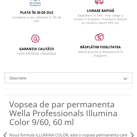
LIVRARE RAPIDĂ
PLATA ÎN 30 DE ZILE
Expediere în 24H - Poți alege și
Cumpără acum, plătește în 30 de
livrare in Easybox. Transport Gratuit
zile.
pt comenzi peste 699 Lei.
RĂSPLĂTIM FIDELITATEA
GARANȚIA CALITĂȚII
Adună puncte și folosește-le în
100% PRODUSE ORIGINALE
magazin!
Descriere
Vopsea de par permanenta
Wella Professionals Illumina
Color 9/60, 60 ml
Noua formula ILLUMINA COLOR, este o vopsea permanenta care