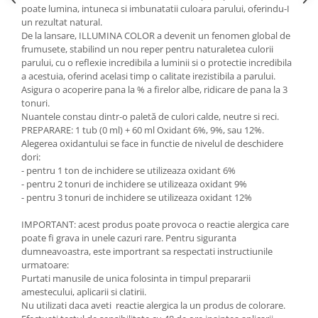
poate lumina, intuneca si imbunatatii culoara parului, oferindu-I
un rezultat natural.
De la lansare, ILLUMINA COLOR a devenit un fenomen global de
frumusete, stabilind un nou reper pentru naturaletea culorii
parului, cu o reflexie incredibila a luminii si o protectie incredibila
a acestuia, oferind acelasi timp o calitate irezistibila a parului.
Asigura o acoperire pana la % a firelor albe, ridicare de pana la 3
tonuri.
Nuantele constau dintr-o paletă de culori calde, neutre si reci.
PREPARARE: 1 tub (0 ml) + 60 ml Oxidant 6%, 9%, sau 12%.
Alegerea oxidantului se face in functie de nivelul de deschidere
dori:
- pentru 1 ton de inchidere se utilizeaza oxidant 6%
- pentru 2 tonuri de inchidere se utilizeaza oxidant 9%
- pentru 3 tonuri de inchidere se utilizeaza oxidant 12%
IMPORTANT: acest produs poate provoca o reactie alergica care
poate fi grava in unele cazuri rare. Pentru siguranta
dumneavoastra, este importrant sa respectati instructiunile
urmatoare:
Purtati manusile de unica folosinta in timpul prepararii
amestecului, aplicarii si clatirii.
Nu utilizati daca aveti reactie alergica la un produs de colorare.