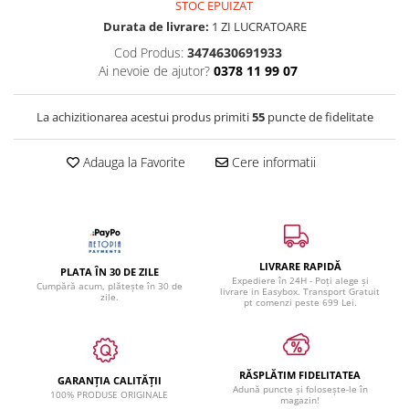
STOC EPUIZAT
Durata de livrare:
1 ZI LUCRATOARE
Cod Produs:
3474630691933
Ai nevoie de ajutor?
0378 11 99 07
La achizitionarea acestui produs primiti
55
puncte de fidelitate
Adauga la Favorite
Cere informatii
LIVRARE RAPIDĂ
PLATA ÎN 30 DE ZILE
Expediere în 24H - Poți alege și
Cumpără acum, plătește în 30 de
livrare in Easybox. Transport Gratuit
zile.
pt comenzi peste 699 Lei.
RĂSPLĂTIM FIDELITATEA
GARANȚIA CALITĂȚII
Adună puncte și folosește-le în
100% PRODUSE ORIGINALE
magazin!