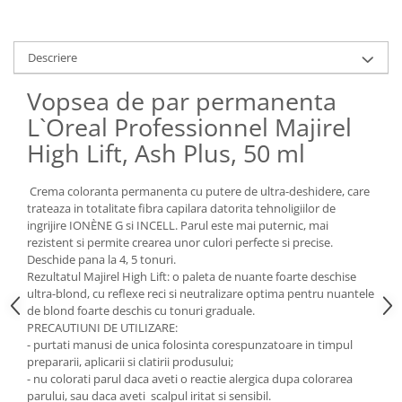
Descriere
Vopsea de par permanenta
L`Oreal Professionnel Majirel
High Lift, Ash Plus, 50 ml
Crema coloranta permanenta cu putere de ultra-deshidere, care
trateaza in totalitate fibra capilara datorita tehnoligiilor de
ingrijire IONÈNE G si INCELL. Parul este mai puternic, mai
rezistent si permite crearea unor culori perfecte si precise.
Deschide pana la 4, 5 tonuri.
Rezultatul Majirel High Lift: o paleta de nuante foarte deschise
ultra-blond, cu reflexe reci si neutralizare optima pentru nuantele
de blond foarte deschis cu tonuri graduale.
PRECAUTIUNI DE UTILIZARE:
- purtati manusi de unica folosinta corespunzatoare in timpul
prepararii, aplicarii si clatirii produsului;
- nu colorati parul daca aveti o reactie alergica dupa colorarea
parului, sau daca aveti scalpul iritat si sensibil.