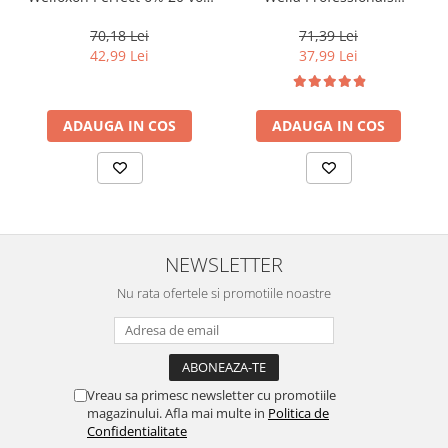
1000 ml
Koleston Perfect Me+ 8/0 ,
Blond Deschis Natural, 60
70,18 Lei
71,39 Lei
ml
42,99 Lei
37,99 Lei
ADAUGA IN COS
ADAUGA IN COS
NEWSLETTER
Nu rata ofertele si promotiile noastre
Vreau sa primesc newsletter cu promotiile
magazinului. Afla mai multe in
Politica de
Confidentialitate